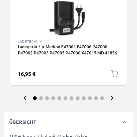
LADETECHNIK
Ladegerät für Medion E47001 E47006 P47000
P47002 P47003 P47005 P47006 X47015 MD 41856
Kamera-Akkus von CELLONIC
16,95 €
ÜBERSICHT
100% kompatibel mit Medion Akkus