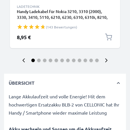
LADETECHNIK
Handy Ladekabel für Nokia 3210, 3310 (2000),
3330, 3410, 5110, 6210, 6230, 6310, 6310i, 8210,
8310, 8810, 8850 Smartphone - 0.5A / 500mA
(143 Bewertungen)
3.5mm Ladegerät 1.4m, Handyladekabel
8,95 €
ÜBERSICHT
Lange Akkulaufzeit und volle Energie! Mit dem
hochwertigen Ersatzakku BLB-2 von CELLONIC hat Ihr
Handy / Smartphone wieder maximale Leistung
Akku wechseln und Sorgen um die Akkuaufzeit