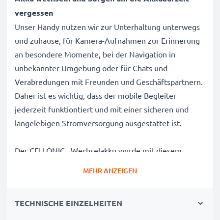
vergessen
Unser Handy nutzen wir zur Unterhaltung unterwegs
und zuhause, für Kamera-Aufnahmen zur Erinnerung
an besondere Momente, bei der Navigation in
unbekannter Umgebung oder für Chats und
Verabredungen mit Freunden und Geschäftspartnern.
Daher ist es wichtig, dass der mobile Begleiter
jederzeit funktiontiert und mit einer sicheren und
langelebigen Stromversorgung ausgestattet ist.
Der CELLONIC Wechselakku wurde mit diesem
Hintergrund speziell für das Handy / Smartphone
MEHR ANZEIGEN
entwickelt.
Mit diesem, neuen Akku hat Ihr Mobiltelefon mehr als
TECHNISCHE EINZELHEITEN
genug Power für die täglichen, kleinen und großen
Herausforderungen.