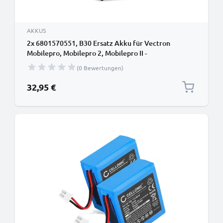
AKKUS
2x 6801570551, B30 Ersatz Akku für Vectron
Mobilepro, Mobilepro 2, Mobilepro II -
Kartenlesegerät Ersatzakku 6801570551, B30 -
(0 Bewertungen)
Zahlungsterminal Zusatzakku 1800mAh, POS
Batterie
32,95 €