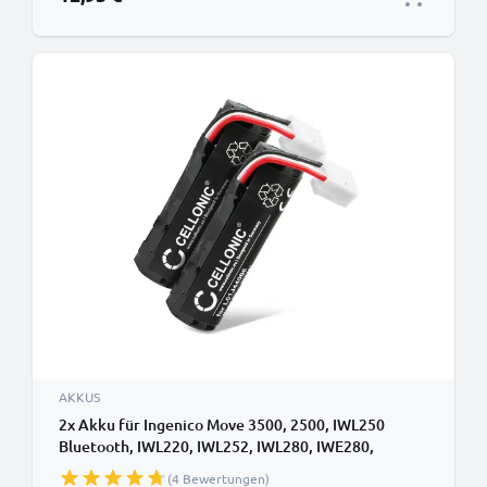
AKKUS
2x Akku für Ingenico Move 3500, 2500, IWL250
Bluetooth, IWL220, IWL252, IWL280, IWE280,
IWL251, IWL255 F26401964, F26402274 (3400mAh,
(4 Bewertungen)