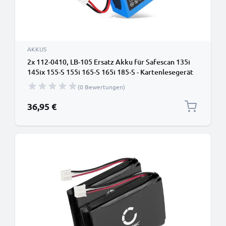
AKKUS
2x 112-0410, LB-105 Ersatz Akku für Safescan 135i
145ix 155-S 155i 165-S 165i 185-S - Kartenlesegerät
Ersatzakku 112-0410, LB-105 - Zahlungsterminal
(0 Bewertungen)
Zusatzakku 700mAh, POS Batterie
36,95 €