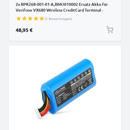
2x BPK268-001-01-A,BMO010002 Ersatz Akku für
Verifone VX680 Wireless CreditCard Terminal -
Kartenlesegerät Ersatzakku BPK268-001-01-
(1 Bewertungen)
A,BMO010002 - Zahlungsterminal Zusatzakku
1800mAh, POS Batterie
48,95 €