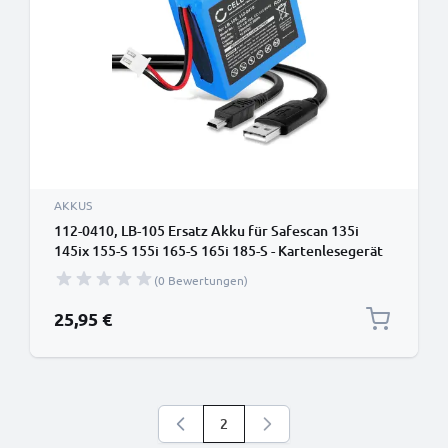
AKKUS
112-0410, LB-105 Ersatz Akku für Safescan 135i
145ix 155-S 155i 165-S 165i 185-S - Kartenlesegerät
Ersatzakku + USB Kabel 112-0410, LB-105 -
(0 Bewertungen)
Zahlungsterminal Zusatzakku 700mAh, POS Batterie
25,95 €
2
Sie lesen gerade die Seite