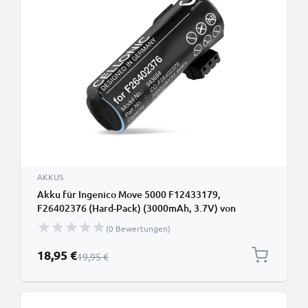
AKKUS
Akku für Ingenico Move 5000 F12433179,
F26402376 (Hard-Pack) (3000mAh, 3.7V) von
CELLONIC
(0 Bewertungen)
Sonderpreis
18,95 €
Regulärer Preis
19,95 €