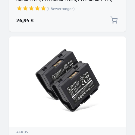
MobilePro III Kartenlesegerät - Zahlungsterminal
(1 Bewertungen)
Zusatzakku 3000mAh, POS Batterie
26,95 €
AKKUS