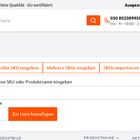
hste Qualität - EU-zertifiziert
Ausgez
030 80208995
Mo - Fr: 10:00 - 2
zelne SKU eingeben
Mehrere SKUs eingeben
SKUs importieren
lne SKU oder Produktname eingeben
e
Zur Liste hinzufügen
PRODUKTNAME
ODUKTBILD
ART