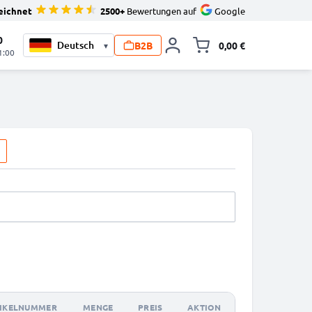
eichnet
2500+
Bewertungen auf
Google
0
B2B
0,00 €
▾
Minika
1:00
IKELNUMMER
MENGE
PREIS
AKTION