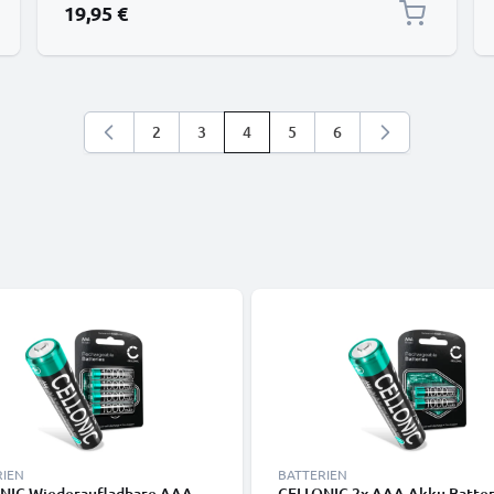
19,95 €
2
3
4
5
6
Seite
Seite
Sie lesen gerade die Seite
Seite
Seite
RIEN
BATTERIEN
NIC Wiederaufladbare AAA
CELLONIC 2x AAA Akku Batteri