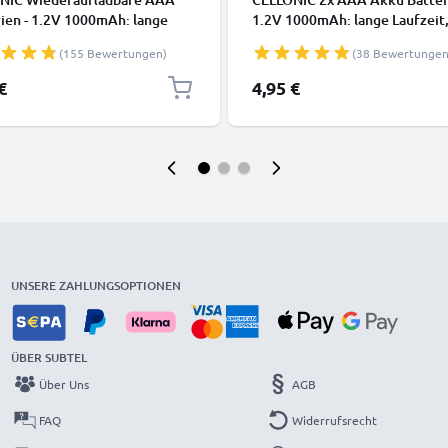
ien - 1.2V 1000mAh: lange
1.2V 1000mAh: lange Laufzeit
it, viele Ladezyklen f.
wiederaufladbar, viele Ladezyk
(155 Bewertungen)
(38 Bewertungen
edienung Telefon Babyphone
Batterien f. Fernbedienung Te
ampe - Akkubatterie:
Babyphone Solarlampe: auflad
€
4,95 €
dbare NiMH Akku AAA Micro
NiMH Akkus AAA Micro R03 L
R03 rechargeable Battery
rechargeable Battery
UNSERE ZAHLUNGSOPTIONEN
ÜBER SUBTEL
Über Uns
AGB
FAQ
Widerrufsrecht