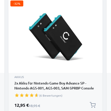
-32%
AKKUS
2x Akku für Nintendo Game Boy Advance SP -
Nintendo AGS-001, AGS-003, SAM-SPRBP Console
Li ion Akkus 900mAh
(6 Bewertungen)
Sonderpreis
12,95 €
Regulärer Preis
18,95 €