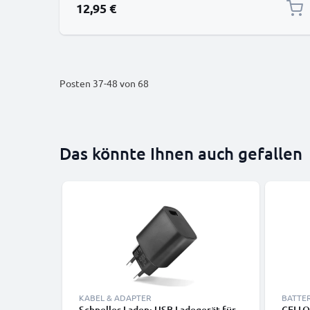
12,95 €
Posten
37
-
48
von
68
Das könnte Ihnen auch gefallen
KABEL & ADAPTER
BATTE
Schnelles Laden: USB Ladegerät für
CELLO