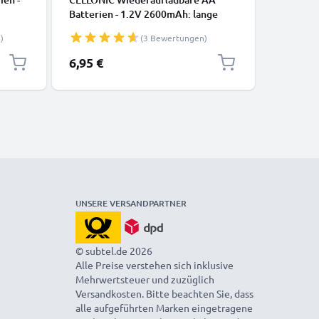
,
Batterien - 1.2V 2600mAh: lange
Batterie
len -
Laufzeit, viele Ladezyklen f. XBox
Laufzeit,
)
(3 Bewertungen)
lefon
Controller Kamera
Controll
bare
Fahrradbeleuchtung Telefon GPS
Fahrradb
6,95 €
9,95 €
R03
Navigation Funkgeräte -
Navigati
Akkubatterie: aufladbare NiMH
Akkubatt
Akku AA Mignon R6 LR6
Akku AA
rechargeable Battery
recharge
UNSERE VERSANDPARTNER
© subtel.de 2026
Alle Preise verstehen sich inklusive
Mehrwertsteuer und zuzüglich
Versandkosten. Bitte beachten Sie, dass
alle aufgeführten Marken eingetragene