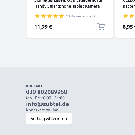
Handy Smartphone Tablet Kamera
Batter
Lautsprecher uvm - Ladeadapter mit
Laufze
(10 Bewertungen)
3A / 15W Schnellladegerät,
Fernb
Ladestecker / USB Lader
Solarl
11,99 €
8,95 
aufla
R03 L
KONTAKT
030 802089950
Mo - Fr: 10:00 - 21:00
info@subtel.de
Kontaktformular
Vertrag widerrufen