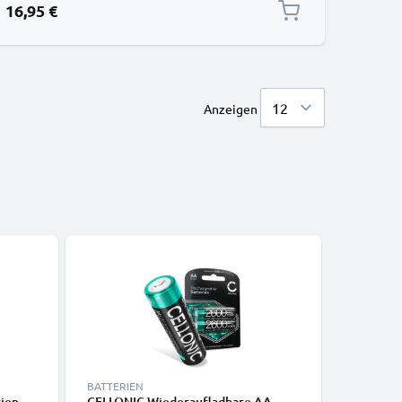
16,95 €
Anzeigen
BATTERIEN
BATTERIE
en -
CELLONIC Wiederaufladbare AA
CELLONI