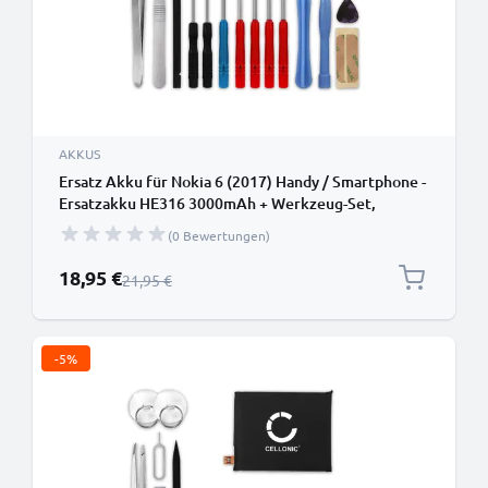
AKKUS
Ersatz Akku für Nokia 6 (2017) Handy / Smartphone -
Ersatzakku HE316 3000mAh + Werkzeug-Set,
Handyakku
(0 Bewertungen)
Sonderpreis
18,95 €
Regulärer Preis
21,95 €
-5%