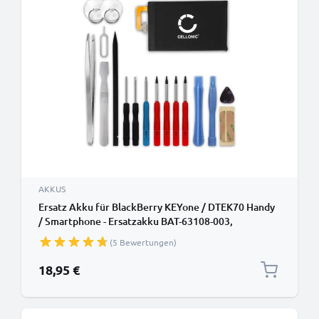
AKKUS
Ersatz Akku für BlackBerry KEYone / DTEK70 Handy
/ Smartphone - Ersatzakku BAT-63108-003,
BAT63108-003 3400mAh + Werkzeug-Set,
(5 Bewertungen)
Handyakku
18,95 €