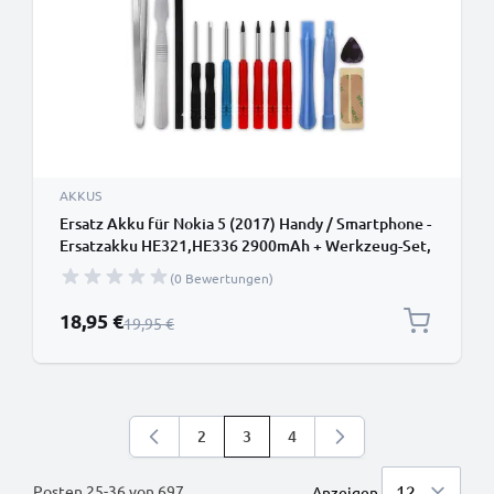
AKKUS
Ersatz Akku für Nokia 5 (2017) Handy / Smartphone -
Ersatzakku HE321,HE336 2900mAh + Werkzeug-Set,
Handyakku
(0 Bewertungen)
Sonderpreis
18,95 €
Regulärer Preis
19,95 €
2
3
4
Seite
Sie lesen gerade die Seite
Seite
Posten
25
-
36
von
697
Anzeigen