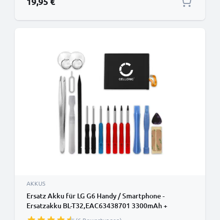
19,95 €
AKKUS
Ersatz Akku für LG G6 Handy / Smartphone -
Ersatzakku BL-T32,EAC63438701 3300mAh +
Werkzeug-Set, Handyakku