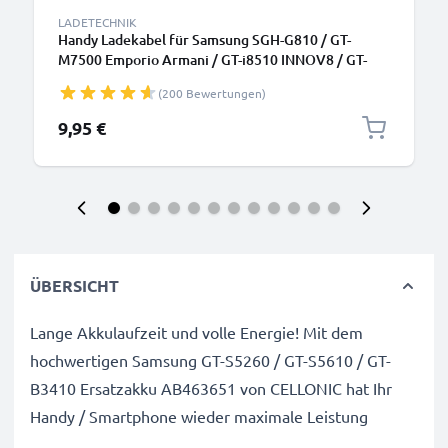
LADETECHNIK
Handy Ladekabel für Samsung SGH-G810 / GT-
M7500 Emporio Armani / GT-i8510 INNOV8 / GT-
M7600 Smartphone - 1A / 1000mA Micro USB
(200 Bewertungen)
Ladegerät 1.1m, Handyladekabel
9,95 €
ÜBERSICHT
Lange Akkulaufzeit und volle Energie! Mit dem
hochwertigen Samsung GT-S5260 / GT-S5610 / GT-
B3410 Ersatzakku AB463651 von CELLONIC hat Ihr
Handy / Smartphone wieder maximale Leistung