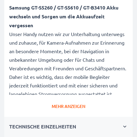
Samsung GT-S5260 / GT-S5610 / GT-B3410 Akku
wechseln und Sorgen um die Akkuaufzeit
vergessen
Unser Handy nutzen wir zur Unterhaltung unterwegs
und zuhause, für Kamera-Aufnahmen zur Erinnerung
an besondere Momente, bei der Navigation in
unbekannter Umgebung oder für Chats und
Verabredungen mit Freunden und Geschäftspartnern.
Daher ist es wichtig, dass der mobile Begleiter
jederzeit funktiontiert und mit einer sicheren und
langelebigen Stromversorgung ausgestattet ist.
MEHR ANZEIGEN
Der CELLONIC Samsung GT-S5260 / GT-S5610 / GT-
B3410 Wechselakku wurde mit diesem Hintergrund
TECHNISCHE EINZELHEITEN
speziell für das GT-S5260 / GT-S5610 / GT-B3410
Handy / Smartphone entwickelt.