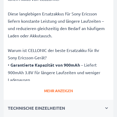
Diese langlebigen Ersatzakkus für Sony Ericsson
liefern konstante Leistung und längere Laufzeiten –
und reduzieren gleichzeitig den Bedarf an häufigem
Laden oder Akkutausch.
Warum ist CELLONIC der beste Ersatzakku für Ihr
Sony Ericsson-Gerät?
•
Garantierte Kapazität von 900mAh
– Liefert
900mAh 3.8V für längere Laufzeiten und weniger
Ladepausen
•
Hochwertige Lithium-Ionen-Technologie
– Sorgt
MEHR ANZEIGEN
für stabile Energieabgabe, längere Lebensdauer und
effiziente Leistung bei zahlreichen Ladezyklen
TECHNISCHE EINZELHEITEN
•
Höchste Qualität & Sicherheit
– Streng getestet
nach höchsten Standards für Sicherheit und