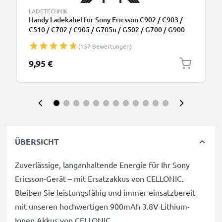
LADETECHNIK
Handy Ladekabel für Sony Ericsson C902 / C903 /
C510 / C702 / C905 / G705u / G502 / G700 / G900
Smartphone - 0.5A / 500mA Ericsson Connector
(137 Bewertungen)
Ladegerät 1.1m, Handyladekabel
9,95 €
ÜBERSICHT
Zuverlässige, langanhaltende Energie für Ihr Sony
Ericsson-Gerät – mit Ersatzakkus von CELLONIC.
Bleiben Sie leistungsfähig und immer einsatzbereit
mit unseren hochwertigen 900mAh 3.8V Lithium-
Ionen Akkus von CELLONIC.