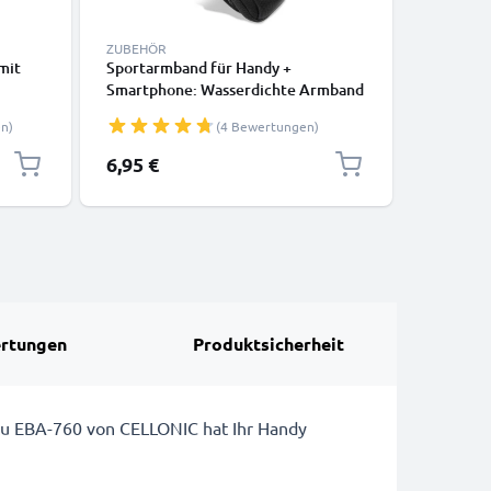
ZUBEHÖR
ZUBEHÖR
mit
Sportarmband für Handy +
Handy Rep
Smartphone: Wasserdichte Armband
POINT Y0
eber,
Handyhalterung m. Klettverschluss
Y0.6 | S
n)
(4 Bewertungen)
Band - Armtasche für Sport Joggen
Werkzeu
eug
Laufen u. Aufbewahrung v. Geld
6,95 €
6,95 €
Karten Schlüssel - Oberarm
Laufarmband
rtungen
Produktsicherheit
ku EBA-760 von CELLONIC hat Ihr Handy