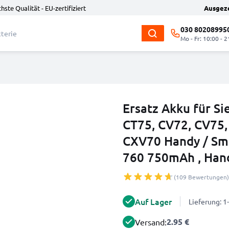
hste Qualität - EU-zertifiziert
Ausgez
030 80208995
Mo - Fr: 10:00 - 2
Ersatz Akku für S
CT75, CV72, CV75,
CXV70 Handy / Sma
760 750mAh , Han
(109 Bewertungen)
Auf Lager
Lieferung: 
2.95 €
Versand: