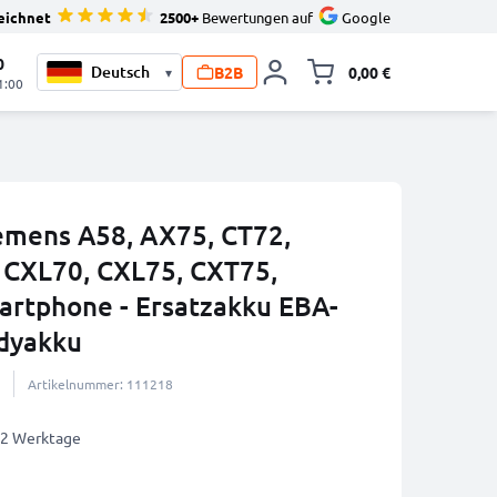
eichnet
2500+
Bewertungen auf
Google
0
B2B
0,00 €
▾
Minika
1:00
iemens A58, AX75, CT72,
 CXL70, CXL75, CXT75,
rtphone - Ersatzakku EBA-
dyakku
Artikelnummer: 111218
1-2 Werktage