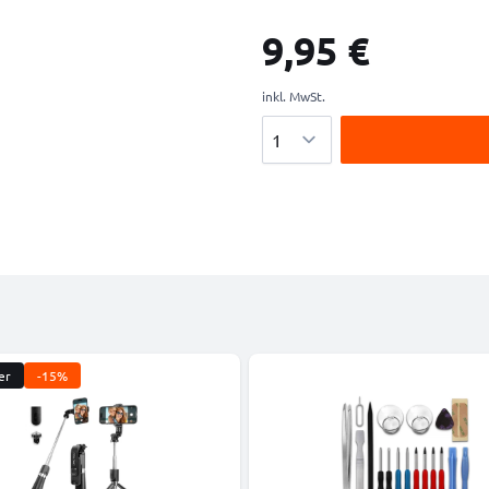
9,95 €
inkl. MwSt.
Menge
er
-15%