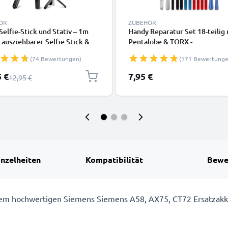
ÖR
ZUBEHÖR
 Selfie-Stick und Stativ – 1m
Handy Reparatur Set 18-teilig 
 ausziehbarer Selfie Stick &
Pentalobe & TORX -
ares Dreibeinstativ mit
Schraubendreher Set, Plastikh
(74 Bewertungen)
(171 Bewertunge
ooth Fernbedienung für Handy
Saugnapf, Pinzette & Kleber |
amera – kompatibel mit
Smartphone Reparatur Werkz
preis
5 €
7,95 €
Regulärer Preis
12,95 €
, GoPro, Android & weiteren –
rz
inzelheiten
Kompatibilität
Bewe
t dem hochwertigen Siemens Siemens A58, AX75, CT72 Ersatzak