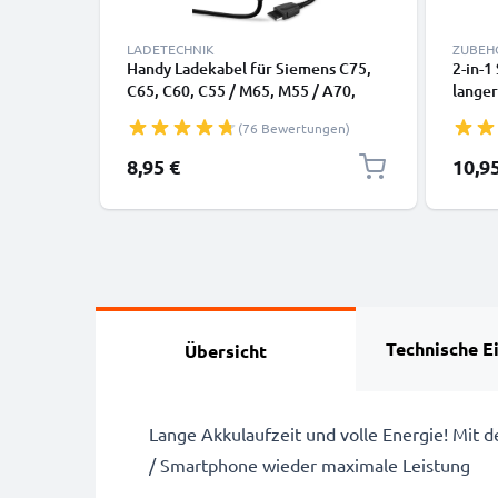
LADETECHNIK
ZUBEH
Handy Ladekabel für Siemens C75,
2-in-1
C65, C60, C55 / M65, M55 / A70,
langer
A55, A52 / MC60 / S65, S55 / SL55 /
klappb
(76 Bewertungen)
SX1 Smartphone - 0.5A / 500mA
Bluet
Connector Ladegerät 1.5m,
und K
Sonder
8,95 €
10,9
Handyladekabel
iPhone
Schwa
Technische E
Übersicht
Lange Akkulaufzeit und volle Energie! Mi
/ Smartphone wieder maximale Leistung