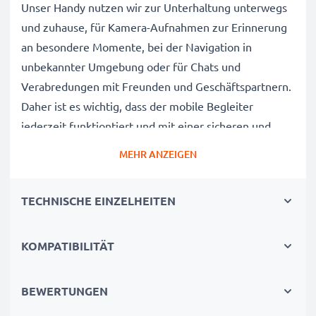
Unser Handy nutzen wir zur Unterhaltung unterwegs
und zuhause, für Kamera-Aufnahmen zur Erinnerung
an besondere Momente, bei der Navigation in
unbekannter Umgebung oder für Chats und
Verabredungen mit Freunden und Geschäftspartnern.
Daher ist es wichtig, dass der mobile Begleiter
jederzeit funktiontiert und mit einer sicheren und
langelebigen Stromversorgung ausgestattet ist.
MEHR ANZEIGEN
Der CELLONIC Nokia 5228, Asha 200, Asha 201,
TECHNISCHE EINZELHEITEN
XpressMusic, N900, Lumia 520, 525, 530 Wechselakku
wurde mit diesem Hintergrund speziell für das 5228,
Asha 200, Asha 201, XpressMusic, N900, Lumia 520,
KOMPATIBILITÄT
525, 530 Handy / Smartphone entwickelt.
Mit diesem, neuen Akku hat Ihr Mobiltelefon mehr als
BEWERTUNGEN
genug Power für die täglichen, kleinen und großen