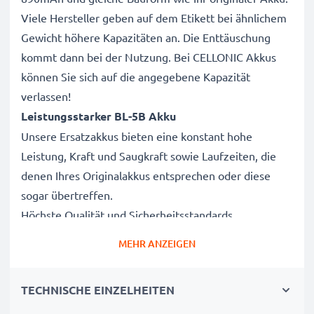
Viele Hersteller geben auf dem Etikett bei ähnlichem
Gewicht höhere Kapazitäten an. Die Enttäuschung
kommt dann bei der Nutzung. Bei CELLONIC Akkus
können Sie sich auf die angegebene Kapazität
verlassen!
Leistungsstarker BL-5B Akku
Unsere Ersatzakkus bieten eine konstant hohe
Leistung, Kraft und Saugkraft sowie Laufzeiten, die
denen Ihres Originalakkus entsprechen oder diese
sogar übertreffen.
Höchste Qualität und Sicherheitsstandards
Als Batteriespezialisten seit 2004 werden alle unsere
MEHR ANZEIGEN
Ersatzbatterien während des gesamten
Produktionsprozesses strengen und rigorosen Tests
TECHNISCHE EINZELHEITEN
unterzogen und entsprechen den höchsten EU-
Normen und darüber hinaus.