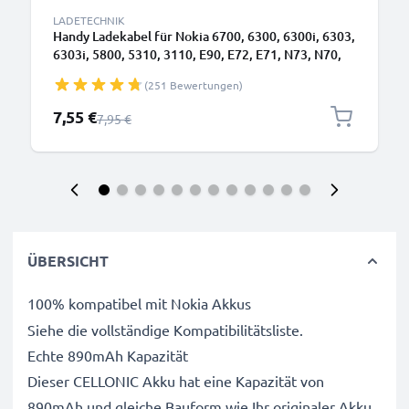
LADETECHNIK
Handy Ladekabel für Nokia 6700, 6300, 6300i, 6303,
6303i, 5800, 5310, 3110, E90, E72, E71, N73, N70,
N8 Smartphone - 0.5A / 500mA 2.0mm Ladegerät
(251 Bewertungen)
1.10m, Handyladekabel
Sonderpreis
7,55 €
Regulärer Preis
7,95 €
ÜBERSICHT
100% kompatibel mit Nokia Akkus
Siehe die vollständige Kompatibilitätsliste.
Echte 890mAh Kapazität
Dieser CELLONIC Akku hat eine Kapazität von
890mAh und gleiche Bauform wie Ihr originaler Akku.