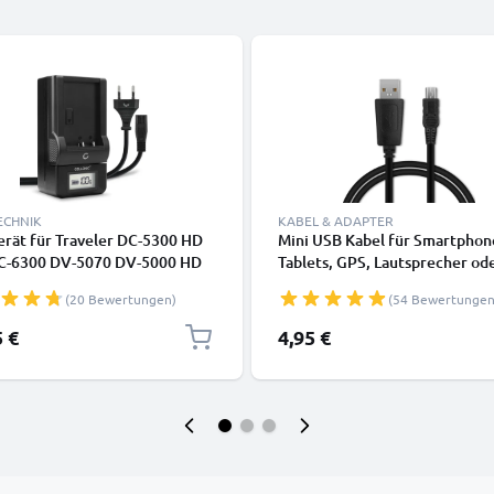
ECHNIK
KABEL & ADAPTER
rät für Traveler DC-5300 HD
Mini USB Kabel für Smartphon
C-6300 DV-5070 DV-5000 HD
Tablets, GPS, Lautsprecher od
XI Kamera-Akkus von
Kopfhörer - Ladekabel und
(20 Bewertungen)
(54 Bewertungen
NIC
Datenkabel 1m 1A PVC schwa
5 €
4,95 €