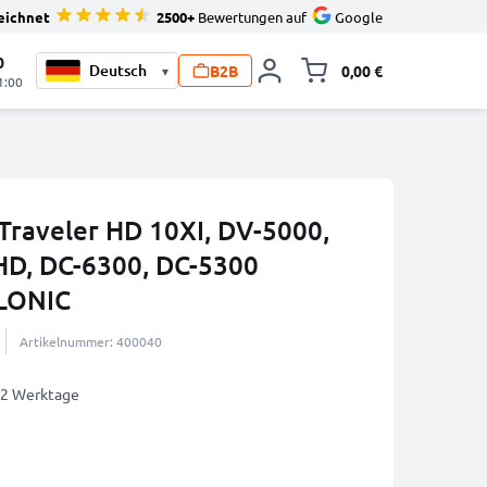
eichnet
2500+
Bewertungen auf
Google
0
B2B
0,00 €
▾
Minika
1:00
Traveler HD 10XI, DV-5000,
HD, DC-6300, DC-5300
LONIC
Artikelnummer: 400040
1-2 Werktage