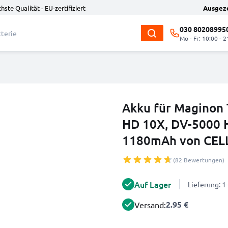
hste Qualität - EU-zertifiziert
Ausgez
030 80208995
Mo - Fr: 10:00 - 2
Akku für Maginon 
HD 10X, DV-5000 
1180mAh von CEL
(82 Bewertungen)
Auf Lager
Lieferung: 
2.95 €
Versand: