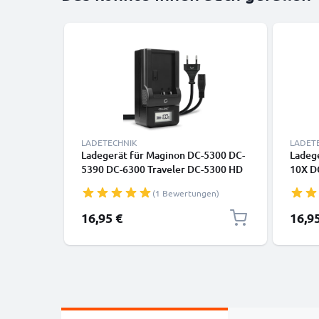
LADETECHNIK
LADET
Ladegerät für Maginon DC-5300 DC-
Ladege
5390 DC-6300 Traveler DC-5300 HD
10X D
10X DC-6300 DV-5070 Kamera-
HD 10
(1 Bewertungen)
Akkus von CELLONIC
CELLO
16,95 €
16,9