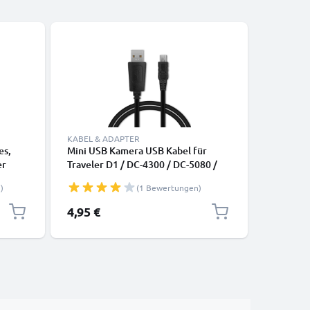
KABEL & ADAPTER
LADETECH
es,
Mini USB Kamera USB Kabel für
Maginon 
er
Traveler D1 / DC-4300 / DC-5080 /
Maginon 
HD 10X / DV-5070 / DV-5000 HD
5390 / D
)
(1 Bewertungen)
rz
Video-/ Fotokameras - Datenkabel
CELLONI
2.0, PVC Ladekabel
4,95 €
16,95 €