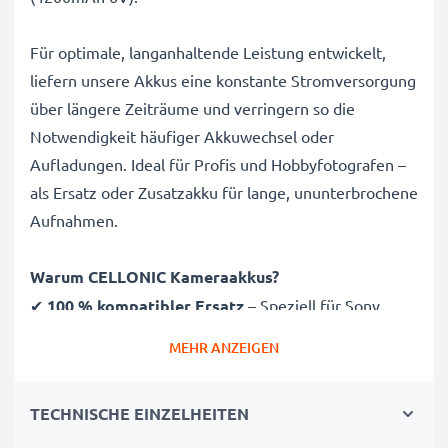
Für optimale, langanhaltende Leistung entwickelt,
liefern unsere Akkus eine konstante Stromversorgung
über längere Zeiträume und verringern so die
Notwendigkeit häufiger Akkuwechsel oder
Aufladungen. Ideal für Profis und Hobbyfotografen –
als Ersatz oder Zusatzakku für lange, ununterbrochene
Aufnahmen.
Warum CELLONIC Kameraakkus?
✔
100 % kompatibler Ersatz
– Speziell für Sony
CCD-F55, CCD-380, CCD-TR2000 Kameras & mehr
MEHR ANZEIGEN
entwickelt. Klicken Sie oben auf „Kompatibilität“, um
die vollständige Liste passender Modele zu sehen
TECHNISCHE EINZELHEITEN
✔
Garantierte 4200mAh Kapazität
– Liefert
4200mAh bei 6V für ausgedehnte Fotosessions