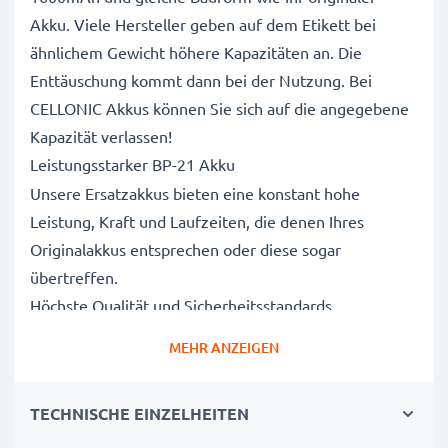
Akku. Viele Hersteller geben auf dem Etikett bei
ähnlichem Gewicht höhere Kapazitäten an. Die
Enttäuschung kommt dann bei der Nutzung. Bei
CELLONIC Akkus können Sie sich auf die angegebene
Kapazität verlassen!
Leistungsstarker BP-21 Akku
Unsere Ersatzakkus bieten eine konstant hohe
Leistung, Kraft und Laufzeiten, die denen Ihres
Originalakkus entsprechen oder diese sogar
übertreffen.
Höchste Qualität und Sicherheitsstandards
Als Batteriespezialisten seit 2004 werden alle unsere
MEHR ANZEIGEN
Ersatzbatterien während des gesamten
Produktionsprozesses strengen und rigorosen Tests
TECHNISCHE EINZELHEITEN
unterzogen und entsprechen den höchsten EU-
Normen und darüber hinaus.