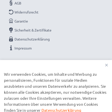
AGB
Widerrufsrecht
Garantie
Sicherheit & Zertifikate
Datenschutzerklärung
Impressum
UNSERE ZAHLUNGSOPTIONEN
×
Wir verwenden Cookies, um Inhalte und Werbung zu
personalisieren, Funktionen für soziale Medien
UNSERE VERSANDPARTNER
anzubieten und unseren Datenverkehr zu analysieren. Sie
können alle Cookies akzeptieren, nur notwendige Cookies
zulassen oder Ihre Einstellungen verwalten. Weitere
© subtel.de 2026
Informationen über unsere Verwendung von Cookies
Alle Preise verstehen sich inklusive Mehrwertsteuer und
zuzüglich Versandkosten. Bitte beachten Sie, dass alle
finden Sie in unserer
Datenschutzerklärung