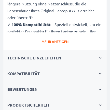
längere Nutzung ohne Netzanschluss, die die
Lebensdauer Ihres Original-Laptop-Akkus erreicht
oder übertrifft
✔
100% Kompatibilität
– Speziell entwickelt, um ein
perfekter Ersatzakku für Ihren Laptop zu sein. Hier
finden Sie die vollständige Kompatibilitätsliste
MEHR ANZEIGEN
✔
CE-, FCC- & RoHS-geprüft
– Unsere Akkuzellen der
Klasse A werden rigoros getestet, um ein optimales
TECHNISCHE EINZELHEITEN
Sicherheitsniveau zu gewährleisten, und verfügen
über einen integrierten Kurzschluss-, Überhitzungs-
und Überspannungsschutz
KOMPATIBILITÄT
✔
3 Jahre Garantie
– Als spezialisierter Anbieter seit
2004 stehen unsere Ersatzakkus für hohe Qualität und
BEWERTUNGEN
zertifizierte Standards – deshalb erhalten Sie eine 36-
monatige Garantie
PRODUKTSICHERHEIT
✔
Geld sparen, der Umwelt dienen
– Tauschen Sie