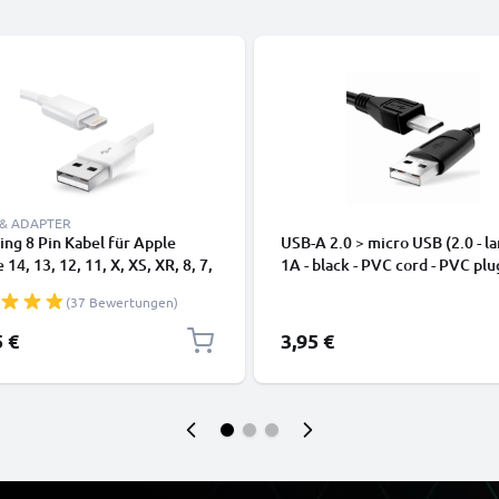
 & ADAPTER
ing 8 Pin Kabel für Apple
USB-A 2.0 > micro USB (2.0 - la
 14, 13, 12, 11, X, XS, XR, 8, 7,
1A - black - PVC cord - PVC plu
dy Ladekabel - 1m weiß -
(37 Bewertungen)
kabel für Smartphone
5 €
3,95 €