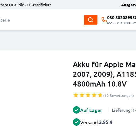
hste Qualität - EU-zertifiziert
Ausgez
030 80208995
Mo - Fr: 10:00 - 2
Akku für Apple Ma
2007, 2009), A118
4800mAh 10.8V
(10 Bewertungen)
Auf Lager
Lieferung: 
2.95 €
Versand: