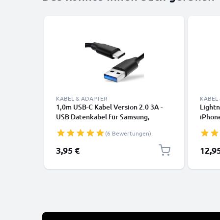
KABEL & ADAPTER
KABEL
1,0m USB-C Kabel Version 2.0 3A -
Lightn
USB Datenkabel für Samsung,
iPhone
Huawei, Google Pixel, iPhone,
SE Han
(6 Bewertungen)
Canon, Panasonic Lumix, Sony,
Daten
GoPro uvm PVC schwarz
3,95 €
12,9