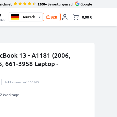
eichnet
2500+
Bewertungen auf
Google
0
B2B
0,00 €
▾
Minika
1:00
cBook 13 - A1181 (2006,
5, 661-3958 Laptop -
Artikelnummer: 100563
1-2 Werktage