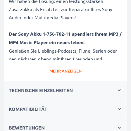
Wir haben die Lösung: einen leistungsstarken
Zusatzakku als Ersatzteil zur Reparatur Ihres Sony
Audio- oder Multimedia Players!
Der Sony Akku 1-756-702-11 spendiert Ihrem MP3 /
MP4 Music Player
ein neues leben:
Genießen Sie Lieblings-Podcasts, Filme, Serien oder
den nächsten Abend mit Ihren Freunden und
stundenlanger Musikuntermalung endlich wieder
MEHR ANZEIGEN
ohne Zwischenladung oder lange Ladepausen.
Die 650mAh hohe Kapazität dieses 3.6V - 3.7V MP3
TECHNISCHE EINZELHEITEN
Player Tauschakkus garantiert maximale Laufzeit ohne
plötzliches verstummen des Sony Audio-Players.
KOMPATIBILITÄT
Sony NWZ-A720, A726, 820 MP3 Player Ersatzakku
1-756-702-11
BEWERTUNGEN