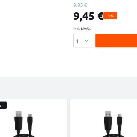
9,95 €
9,45 €
-5%
inkl. MwSt.
Menge
er