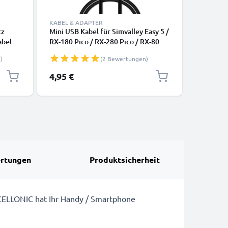
KABEL & ADAPTER
LADETECH
tz
Mini USB Kabel für Simvalley Easy 5 /
Handy La
abel
RX-180 Pico / RX-280 Pico / RX-80
/ Easy 5 
Pico / SX-325 / SX-330 Handy
Pico / RX
)
(2 Bewertungen)
Ladekabel - 1m 1A PVC schwarz -
XL-915 /
Datenkabel für Smartphone
1000mA M
4,95 €
9,95 €
Handyla
rtungen
Produktsicherheit
CELLONIC hat Ihr Handy / Smartphone