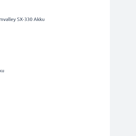
imvalley SX-330 Akku
ku