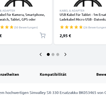
 & ADAPTER
KABEL & ADAPTER
abel für Kamera, Smartphone,
USB Kabel für Tablet - 1m Ersa
watch, Tablet, GPS oder
Ladekabel Micro USB - Datenk
örer - Ladekabel 1m 1A PVC
2.0
(50 Bewertungen)
(26 Bewertungen
kabel schwarz
€
2,95 €
inzelheiten
Kompatibilität
Bewe
 dem hochwertigen Simvalley SX-330 Ersatzakku BK053465 von 