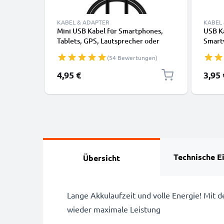
KABEL & ADAPTER
KABEL
Mini USB Kabel für Smartphones,
USB K
Tablets, GPS, Lautsprecher oder
Smart
Kopfhörer - Ladekabel und
Kopfh
(54 Bewertungen)
Datenkabel 1m 1A PVC schwarz
Daten
4,95 €
3,95 
Technische E
Übersicht
Lange Akkulaufzeit und volle Energie! Mit
wieder maximale Leistung