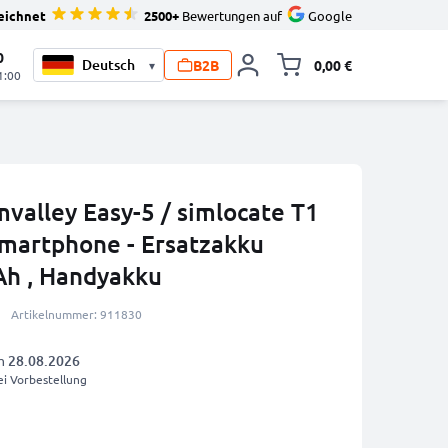
eichnet
2500+
Bewertungen auf
Google
0
B2B
0,00 €
▾
Minika
1:00
mvalley Easy-5 / simlocate T1
Smartphone - Ersatzakku
h , Handyakku
Artikelnummer: 911830
am
28.08.2026
i Vorbestellung