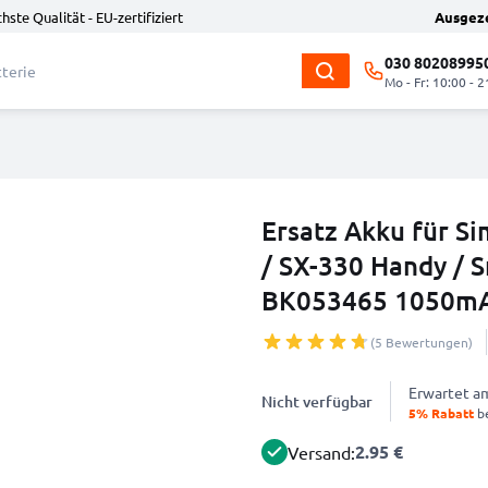
hste Qualität - EU-zertifiziert
Ausgez
030 80208995
Mo - Fr: 10:00 - 2
Ersatz Akku für Si
/ SX-330 Handy / 
BK053465 1050mA
(5 Bewertungen)
Erwartet 
Nicht verfügbar
5% Rabatt
be
2.95 €
Versand: