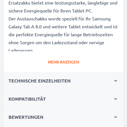
Ersatzakku bietet eine leistungsstarke, langlebige und
sichere Energiequelle für Ihren Tablet PC.
Der Austauschakku wurde speziell für Ihr Samsung
Galaxy Tab A 8.0 und weitere Tablet entwickelt und ist
die perfekte Energiequelle für lange Betriebszeiten
ohne Sorgen um den Ladezustand oder nervige
Ladepausen.
MEHR ANZEIGEN
Samsung Galaxy Tab A 8.0 Ersatz Akku für EB-
BT355ABA Tablet Akku
TECHNISCHE EINZELHEITEN
Marke
: subtel Tablet Replacement Battery
Kapazität
: 4200mAh Austauschakku
KOMPATIBILITÄT
Spannung
: 3.8V
Zelltyp
: Lithium Polymer Akkupack / Battery Pack
Farbe
: schwarz
BEWERTUNGEN
Alternative für / Ersetzt
: EB-BT355ABA