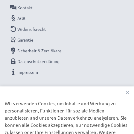
modernster Lithium Zellen ohne Memory-Effekt
Kontakt
AGB
Lange Akku-Lebensdauer und geprüfte Zellen:
Widerrufsrecht
Akku für Galaxy Tab A 8.0 Tablet PC
✔ 100% kompatibler Ersatz für Samsung EB-
Garantie
BT355ABA Original-Akku
Sicherheit & Zertifikate
✔ Langanhaltend gleichbleibende Leistung -
Datenschutzerklärung
hochwertige Zellen für bis zu 1000 Ladezyklen
Impressum
✔ Regelmäßige, umfassende Tests - Jede der
verbauten Zellen wird vor dem Einbau getestet
UNSERE ZAHLUNGSOPTIONEN
✔ Zertifizierte Sicherheit - Kurzschluss-,
×
Überhitzungs- und Überspannungsschutz
Wir verwenden Cookies, um Inhalte und Werbung zu
personalisieren, Funktionen für soziale Medien
UNSERE VERSANDPARTNER
Gerne genutzt als Reserveakku oder Tauschakku – der
anzubieten und unseren Datenverkehr zu analysieren. Sie
Austausch-Akku von subtel bietet eine leistungsfähige
können alle Cookies akzeptieren, nur notwendige Cookies
zulassen oder Ihre Einstellungen verwalten. Weitere
und sichere Stromversorgung zu einem günstigen
© subtel.de 2026