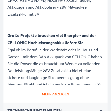
CHPX, V28 AG HX PD, HD28 IW Akkuschrauber,
Akkusägen und Akkubohrer - 28V Milwaukee
Ersatzakku mit 3Ah
Große Projekte brauchen viel Energie - und der
CELLONIC Hochleistungsakku liefert Sie
Egal ob im Beruf, in der Werkstatt oder in Haus und
Garten - mit dem 3Ah Akkupack von CELLONIC haben
Sie die Power die es braucht um Werke zu vollenden.
Der leistungsfähige 28V Zusatzakku bietet eine
sichere und langlebige Stromversorgung ohne
Memory-Effekt und ist die perfekte Energiequelle für
lange Betriebszeiten ihres Milwaukee M28, HD28 PD,
MEHR ANZEIGEN
HD28 H, M28 CHPX, HD28SX, V28 IW
Akkuwerkzeugs.
TECHNISCHE EINZELHEITEN