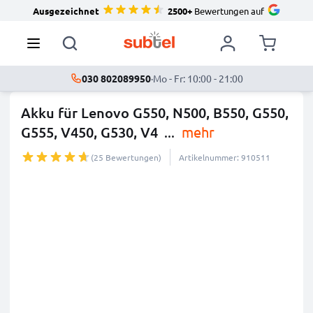
Ausgezeichnet
2500+
Bewertungen auf
030 802089950
·
Mo - Fr: 10:00 - 21:00
Akku für Lenovo G550, N500, B550, G550,
G555, V450, G530, V4
...
mehr
(25 Bewertungen)
Artikelnummer: 910511