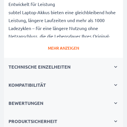
Entwickelt für Leistung
subtel Laptop-Akkus bieten eine gleichbleibend hohe
Leistung, längere Laufzeiten und mehr als 1000
Ladezyklen – für eine längere Nutzung ohne
Netzanschluss, die die Lebensdauer Ihres Original-
Laptop-Akkus erreicht oder übertrifft
MEHR ANZEIGEN
CE-, FCC- & RoHS-geprüft
Unsere Akkuzellen der Klasse A werden rigoros
TECHNISCHE EINZELHEITEN
getestet, um ein optimales Sicherheitsniveau zu
gewährleisten, und verfügen über einen integrierten
Kurzschluss-, Überhitzungs- und
KOMPATIBILITÄT
Überspannungsschutz
3 Jahre Garantie
BEWERTUNGEN
Als spezialisierter Anbieter seit 2004 stehen unsere
Ersatzakkus für hohe Qualität und zertifizierte
PRODUKTSICHERHEIT
Standards – deshalb erhalten Sie eine 36-monatige