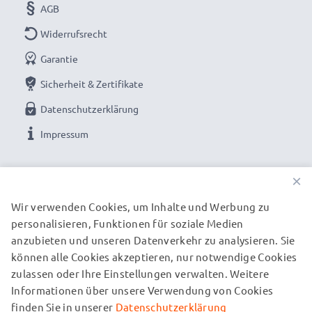
AGB
dass er exakt in das Akkufach Ihres Laptops passt.
Widerrufsrecht
Garantie
Sicherheit & Zertifikate
Datenschutzerklärung
Impressum
UNSERE ZAHLUNGSOPTIONEN
×
Wir verwenden Cookies, um Inhalte und Werbung zu
personalisieren, Funktionen für soziale Medien
UNSERE VERSANDPARTNER
anzubieten und unseren Datenverkehr zu analysieren. Sie
können alle Cookies akzeptieren, nur notwendige Cookies
zulassen oder Ihre Einstellungen verwalten. Weitere
© subtel.de 2026
Informationen über unsere Verwendung von Cookies
Alle Preise verstehen sich inklusive Mehrwertsteuer und
zuzüglich Versandkosten. Bitte beachten Sie, dass alle
finden Sie in unserer
Datenschutzerklärung