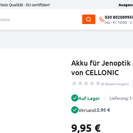
hste Qualität - EU-zertifiziert
Ausgez
030 80208995
Mo - Fr: 10:00 - 2
Akku für Jenoptik 
von CELLONIC
(0 Bewertungen)
Auf Lager
Lieferung: 
2.95 €
Versand:
9,95 €