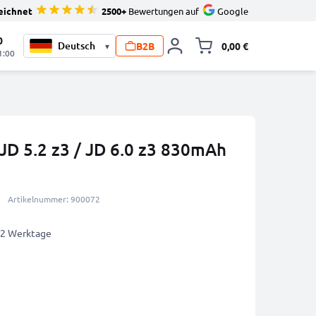
eichnet
2500+
Bewertungen auf
Google
0
B2B
0,00 €
▾
Minika
1:00
JD 5.2 z3 / JD 6.0 z3 830mAh
Artikelnummer: 900072
1-2 Werktage