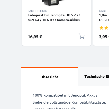
LADETECHNIK
KABEL
Ladegerät für Jendigital JD 5.2 z3
1,0m U
MPEG4 / JD 6.0 z3 Kamera-Akkus
USB D
von CELLONIC
Huawei
Canon,
GoPro
16,95 €
3,95 
Technische E
Übersicht
100% kompatibel mit Jenoptik Akkus
Siehe die vollständige Kompatibilitätsliste.
Echte 830mAh Kapazität