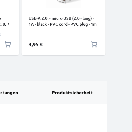
e
USB-A 2.0 > micro USB (2.0 - lang) -
USB C Ty
, 8, 7,
1A - black - PVC cord - PVC plug - 1m
Apple iP
-
Pro, 16 P
)
Samsung 
Google Pi
3,95 €
2,95 €
XL Xiaom
Pro+, No
13 3A Sc
rtungen
Produktsicherheit