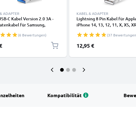
 & ADAPTER
KABEL & ADAPTER
SB-C Kabel Version 2.0 3A -
Lightning 8 Pin Kabel für Appl
atenkabel für Samsung,
iPhone 14, 13, 12, 11, X, XS, XR
, Google Pixel, iPhone,
SE Handy Ladekabel - 1m weiß 
(6 Bewertungen)
(37 Bewertungen
 Panasonic Lumix, Sony,
Datenkabel für Smartphone
 uvm PVC schwarz
€
12,95 €
inzelheiten
Kompatibilität
Bewe