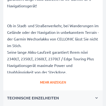
Navigationsgerät!
Ob in Stadt- und Straßenverkehr, bei Wanderungen im
Gelände oder der Navigation in unbekanntem Terrain -
der Garmin Wechselakku von CELLONIC lässt Sie nicht
im Stich.
Seine lange Akku-Laufzeit garantiert Ihrem nüvi
2340LT, 2350LT, 2360LT, 2370LT / Edge Touring Plus
Navigationsgerät maximale Power und
Unabhängigkeit von der Steckdose.
MEHR ANZEIGEN
Garmin nüvi 2340LT, 2350LT, 2360LT, 2370LT / Edge
Touring Plus Navigationsgeräte Ersatzakku 361-
TECHNISCHE EINZELHEITEN
00035-00,361-00035-02: