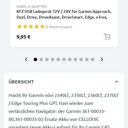
KABEL & ADAPTER
KFZ USB Ladegerät 12V / 24V für Garmin Approach,
Dezl, Drive, DriveAssist, DriveSmart, Edge, eTrex,
GPSMAP, Nüvi, Oregon, Zumo USB Ladeadapter
(2 Bewertungen)
Ladegerät
9,95 €
ÜBERSICHT
Macht Ihr Garmin nüvi 2340LT, 2350LT, 2360LT, 2370LT
/ Edge Touring Plus GPS Navi wieder zum
verlässlichen Navigator: der Garmin 361-00035-
00,361-00035-02 Ersatz-Akku von CELLONIC
garantiert lange Akku-Laufzeit für Ihr Garmin GPS