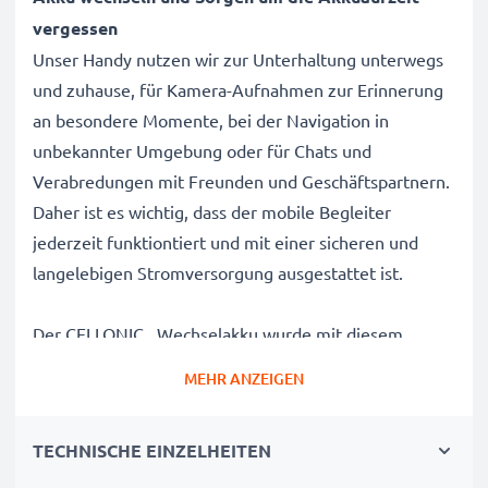
vergessen
Unser Handy nutzen wir zur Unterhaltung unterwegs
und zuhause, für Kamera-Aufnahmen zur Erinnerung
an besondere Momente, bei der Navigation in
unbekannter Umgebung oder für Chats und
Verabredungen mit Freunden und Geschäftspartnern.
Daher ist es wichtig, dass der mobile Begleiter
jederzeit funktiontiert und mit einer sicheren und
langelebigen Stromversorgung ausgestattet ist.
Der CELLONIC Wechselakku wurde mit diesem
Hintergrund speziell für das Handy / Smartphone
MEHR ANZEIGEN
entwickelt.
Mit diesem, neuen Akku hat Ihr Mobiltelefon mehr als
TECHNISCHE EINZELHEITEN
genug Power für die täglichen, kleinen und großen
Herausforderungen.