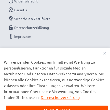
Widerrufsrecht
Garantie
Sicherheit & Zertifikate
Datenschutzerklärung
Impressum
UNSERE ZAHLUNGSOPTIONEN
×
Wir verwenden Cookies, um Inhalte und Werbung zu
personalisieren, Funktionen für soziale Medien
UNSERE VERSANDPARTNER
anzubieten und unseren Datenverkehr zu analysieren. Sie
können alle Cookies akzeptieren, nur notwendige Cookies
zulassen oder Ihre Einstellungen verwalten. Weitere
© subtel.de 2026
Informationen über unsere Verwendung von Cookies
Alle Preise verstehen sich inklusive Mehrwertsteuer und
zuzüglich Versandkosten. Bitte beachten Sie, dass alle
finden Sie in unserer
Datenschutzerklärung
aufgeführten Marken eingetragene Marken ihrer jeweiligen
Inhaber sind und ausschließlich zur Information über unsere