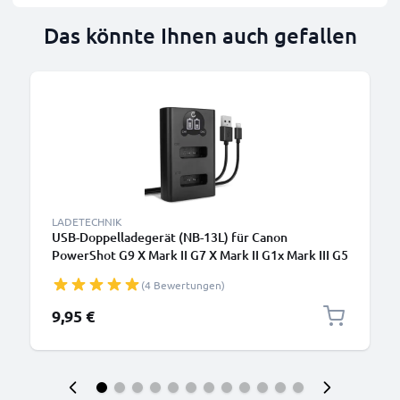
Das könnte Ihnen auch gefallen
LADETECHNIK
USB-Doppelladegerät (NB-13L) für Canon
PowerShot G9 X Mark II G7 X Mark II G1x Mark III G5
X SX740 HS SX620 HS SX720 SX730 SX740 + 1m +
(4 Bewertungen)
USB Kabel von CELLONIC
9,95 €