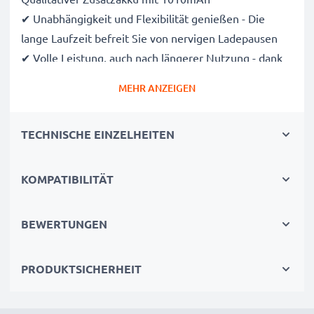
✔ Unabhängigkeit und Flexibilität genießen - Die
lange Laufzeit befreit Sie von nervigen Ladepausen
✔ Volle Leistung, auch nach längerer Nutzung - dank
modernster Lithium Zellen ohne Memory-Effekt
MEHR ANZEIGEN
✔ Regelmäßige, umfassende Tests - Jede der
verbauten Zellen wird vor dem Einbau getestet
TECHNISCHE EINZELHEITEN
✔ Zertifizierte Sicherheit mit Kurzschluss-,
Überhitzungs- und Überspannungsschutz
KOMPATIBILITÄT
Technische Daten:
BEWERTUNGEN
Marke:
CELLONIC®
Kapazität
: 1010mAh
PRODUKTSICHERHEIT
Spannung
: 3.6V
Zelltyp
: Lithium-Ionen