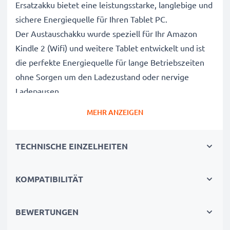
Ersatzakku bietet eine leistungsstarke, langlebige und
sichere Energiequelle für Ihren Tablet PC.
Der Austauschakku wurde speziell für Ihr Amazon
Kindle 2 (Wifi) und weitere Tablet entwickelt und ist
die perfekte Energiequelle für lange Betriebszeiten
ohne Sorgen um den Ladezustand oder nervige
Ladepausen.
MEHR ANZEIGEN
Amazon Kindle 2 (Wifi) Ersatz Akku für 170-1012-
00 Tablet Akku
TECHNISCHE EINZELHEITEN
Marke
: CELLONIC Tablet Replacement Battery
Kapazität
: 1100mAh Austauschakku
KOMPATIBILITÄT
Spannung
: 3.7V
Zelltyp
: Lithium Ionen Akkupack / Battery Pack
Alternative für / Ersetzt
: 170-1012-00 Originalakku
BEWERTUNGEN