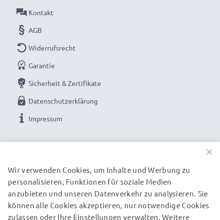
Lange Akku-Lebensdauer und geprüfte Zellen:
Kontakt
Akku für Kindle 2 (Wifi) Tablet PC
AGB
✔ 100% kompatibler Ersatz für Amazon 170-1012-00
Widerrufsrecht
Original-Akku
✔ Langanhaltend gleichbleibende Leistung -
Garantie
hochwertige Zellen für bis zu 1000 Ladezyklen
Sicherheit & Zertifikate
✔ Regelmäßige, umfassende Tests - Jede der
Datenschutzerklärung
verbauten Zellen wird vor dem Einbau getestet
Impressum
✔ Zertifizierte Sicherheit - Kurzschluss-,
Überhitzungs- und Überspannungsschutz
UNSERE ZAHLUNGSOPTIONEN
×
Gerne genutzt als Reserveakku oder Tauschakku – der
Wir verwenden Cookies, um Inhalte und Werbung zu
Austausch-Akku von CELLONIC bietet eine
personalisieren, Funktionen für soziale Medien
UNSERE VERSANDPARTNER
leistungsfähige und sichere Stromversorgung zu
anzubieten und unseren Datenverkehr zu analysieren. Sie
einem günstigen Preis.
können alle Cookies akzeptieren, nur notwendige Cookies
zulassen oder Ihre Einstellungen verwalten. Weitere
© subtel.de 2026