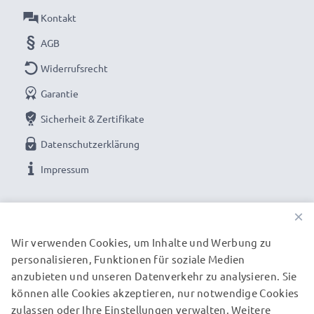
Kontakt
Lange Akku-Lebensdauer und geprüfte Zellen:
AGB
Akku für Kindle 3 Tablet PC
Widerrufsrecht
✔ 100% kompatibler Ersatz für Amazon GP-S10-
346392-0100 Original-Akku
Garantie
✔ Langanhaltend gleichbleibende Leistung -
Sicherheit & Zertifikate
hochwertige Zellen für bis zu 1000 Ladezyklen
Datenschutzerklärung
✔ Regelmäßige, umfassende Tests - Jede der
Impressum
verbauten Zellen wird vor dem Einbau getestet
✔ Zertifizierte Sicherheit - Kurzschluss-,
UNSERE ZAHLUNGSOPTIONEN
Überhitzungs- und Überspannungsschutz
×
Wir verwenden Cookies, um Inhalte und Werbung zu
Gerne genutzt als Reserveakku oder Tauschakku – der
personalisieren, Funktionen für soziale Medien
UNSERE VERSANDPARTNER
Austausch-Akku von CELLONIC bietet eine
anzubieten und unseren Datenverkehr zu analysieren. Sie
leistungsfähige und sichere Stromversorgung zu
können alle Cookies akzeptieren, nur notwendige Cookies
zulassen oder Ihre Einstellungen verwalten. Weitere
einem günstigen Preis.
© subtel.de 2026