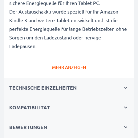
sichere Energiequelle für Ihren Tablet PC.
Der Austauschakku wurde speziell für Ihr Amazon
Kindle 3 und weitere Tablet entwickelt und ist die
perfekte Energiequelle für lange Betriebszeiten ohne
Sorgen um den Ladezustand oder nervige
Ladepausen.
Amazon Kindle 3 Ersatz Akku für GP-S10-346392-
MEHR ANZEIGEN
0100 Tablet Akku
Marke
: CELLONIC Tablet Replacement Battery
TECHNISCHE EINZELHEITEN
Kapazität
: 1900mAh Austauschakku
Spannung
: 3.7V
KOMPATIBILITÄT
Zelltyp
: Lithium Polymer Akkupack / Battery Pack
Farbe
: schwarz
Alternative für / Ersetzt
: GP-S10-346392-0100
BEWERTUNGEN
Originalakku