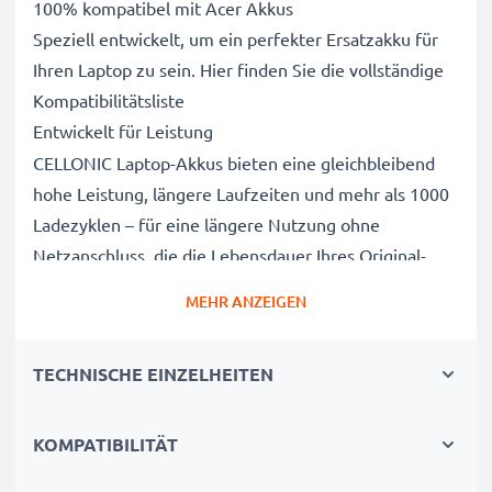
100% kompatibel mit Acer Akkus
Speziell entwickelt, um ein perfekter Ersatzakku für
Ihren Laptop zu sein. Hier finden Sie die vollständige
Kompatibilitätsliste
Entwickelt für Leistung
CELLONIC Laptop-Akkus bieten eine gleichbleibend
hohe Leistung, längere Laufzeiten und mehr als 1000
Ladezyklen – für eine längere Nutzung ohne
Netzanschluss, die die Lebensdauer Ihres Original-
Laptop-Akkus erreicht oder übertrifft
MEHR ANZEIGEN
CE-, FCC- & RoHS-geprüft
Unsere Akkuzellen der Klasse A werden rigoros
TECHNISCHE EINZELHEITEN
getestet, um ein optimales Sicherheitsniveau zu
gewährleisten, und verfügen über einen integrierten
Kurzschluss-, Überhitzungs- und
KOMPATIBILITÄT
Überspannungsschutz