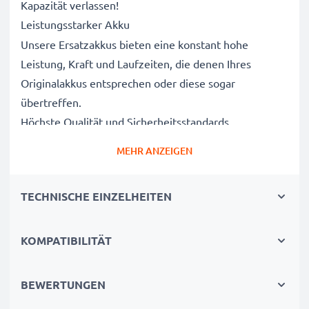
Kapazität verlassen!
Leistungsstarker Akku
Unsere Ersatzakkus bieten eine konstant hohe
Leistung, Kraft und Laufzeiten, die denen Ihres
Originalakkus entsprechen oder diese sogar
übertreffen.
Höchste Qualität und Sicherheitsstandards
Als Batteriespezialisten seit 2004 werden alle unsere
MEHR ANZEIGEN
Ersatzbatterien während des gesamten
Produktionsprozesses strengen und rigorosen Tests
TECHNISCHE EINZELHEITEN
unterzogen und entsprechen den höchsten EU-
Normen und darüber hinaus.
Die umweltfreundliche Alternative
KOMPATIBILITÄT
Ein neuer CELLONIC Akku ist im Vergleich zum
Neukauf eines Endgerätes die günstigere und
BEWERTUNGEN
umweltfreundlichere Alternative. Nutzen Sie Ihr Gerät