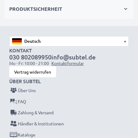
wieder mit voller Leistung und verkleinern Sie Ihren
PRODUKTSICHERHEIT
ökologischen Fußabdruck durch Recycling und
Vermeidung von Elektroschrott.
Entscheiden Sie sich für CELLONIC und machen Sie
▾
keine Abstriche bei der Qualität!
KONTAKT
030 802089950
info@subtel.de
Mo - Fr: 10:00 - 21:00
Kontaktformular
Vertrag widerrufen
ÜBER SUBTEL
Über Uns
FAQ
Zahlung & Versand
Händler & Institutionen
Kataloge