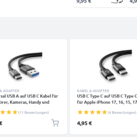
9,95 €
4,9
 & ADAPTER
KABEL & ADAPTER
sal USB A auf USB C Kabel für
USB C Type C auf USB C Type C
örer, Kameras, Handy und
für Apple iPhone 17, 16, 15, 1
phone, Tablet, Smartwatch
Max, 16 Pro, 16 Pro Max, 17 Pr
(11 Bewertungen)
(4 Bewertungen)
Lade- & Datenkabel 2m grau
15 Pro, iPad Air 4 (2020) - A20
4 (2020) - A2316, Air 4 (2020) -
€
4,95 €
A2324, Air 4 (2020) - A2325 LG
Velvet iPhone 15 Pro, Pro Max