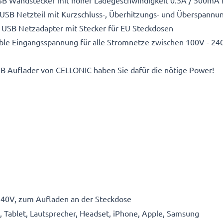
SB Wandstecker mit hoher Ladegeschwindigkeit 0.5A / 500mA (
 USB Netzteil mit Kurzschluss-, Überhitzungs- und Überspannu
er USB Netzadapter mit Stecker für EU Steckdosen
exible Eingangsspannung für alle Stromnetze zwischen 100V - 24
B Auflader von CELLONIC haben Sie dafür die nötige Power!
 240V, zum Aufladen an der Steckdose
 Tablet, Lautsprecher, Headset, iPhone, Apple, Samsung