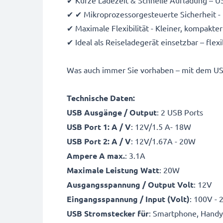
✔ Kurze Ladezeit & Schnelle Aufladung – U
✔ ✔ Mikroprozessorgesteuerte Sicherheit -
✔ Maximale Flexibilität - Kleiner, kompakt
✔ Ideal als Reiseladegerät einsetzbar – fl
Was auch immer Sie vorhaben – mit dem US
Technische Daten:
USB Ausgänge / Output
: 2 USB Ports
USB Port 1: A / V
: 12V/1.5 A- 18W
USB Port 2: A / V
: 12V/1.67A - 20W
Ampere A max.
: 3.1A
Maximale Leistung Watt
: 20W
Ausgangsspannung / Output Volt
: 12V
Eingangsspannung / Input (Volt)
: 100V -
USB Stromstecker für
: Smartphone, Handy,