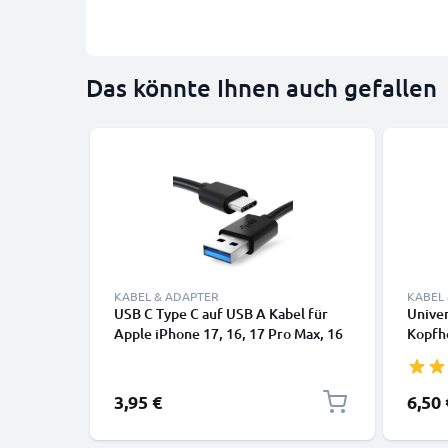
Das könnte Ihnen auch gefallen
KABEL & ADAPTER
KABEL
USB C Type C auf USB A Kabel für
Univer
Apple iPhone 17, 16, 17 Pro Max, 16
Kopfh
Pro, 16 Pro Max, 17 Pro, 16e, 16 Plus
Smart
LG Velvet Nintendo Switch OLED
uvm - 
Samsung Galaxy S25 Ultra, S25, S23,
3,95 €
6,50 
S22 Plus Google Pixel 10, 9a Sony
PS5 Controller Xiaomi 15 Ultra 3A