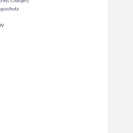
Fast Charger)
ngsschutz
0V