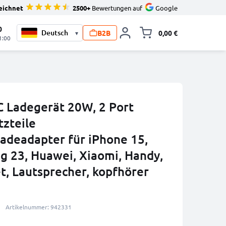
eichnet
2500+
Bewertungen auf
Google
0
B2B
0,00 €
▾
Minika
1:00
 Ladegerät 20W, 2 Port
zteile
Ladeadapter für iPhone 15,
g 23, Huawei, Xiaomi, Handy,
t, Lautsprecher, kopfhörer
Artikelnummer: 942331