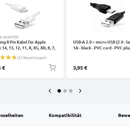
 & ADAPTER
ing 8 Pin Kabel für Apple
USB-A 2.0 > micro USB (2.0 - la
 14, 13, 12, 11, X, XS, XR, 8, 7,
1A - black - PVC cord - PVC plu
dy Ladekabel - 1m weiß -
(37 Bewertungen)
kabel für Smartphone
5 €
3,95 €
inzelheiten
Kompatibilität
Bewe