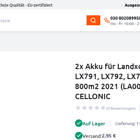
hste Qualität - EU-zertifiziert
Ausgez
030 80208995
Mo - Fr: 10:00 - 2
2x Akku für Landx
LX791, LX792, LX7
800m2 2021 (LA00
CELLONIC
(0 Bewertungen)
Auf Lager
Lieferung: 
2.95 €
Versand: