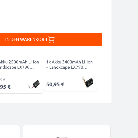
IN DEN WARENKORB
Akku 2500mAh Li-Ion
1x Akku 3400mAh Li-Ion
andxcape LX790
– Landxcape LX790
ies
Series
5 €
50,95 €
,95 €