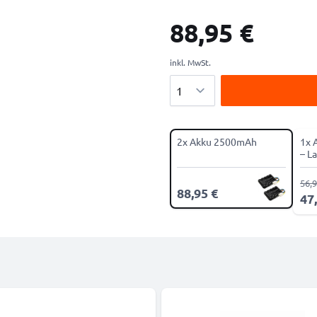
88,95 €
inkl. MwSt.
Menge
2x Akku 2500mAh
1x 
– L
Ser
56,9
88,95 €
47