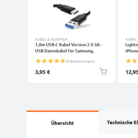
KABEL & ADAPTER
KABEL
1,0m USB-C Kabel Version 2.0 3A -
Lightn
USB Datenkabel für Samsung,
iPhone
Huawei, Google Pixel, iPhone,
SE Han
(6 Bewertungen)
Canon, Panasonic Lumix, Sony,
Daten
GoPro uvm PVC schwarz
3,95 €
12,9
Technische E
Übersicht