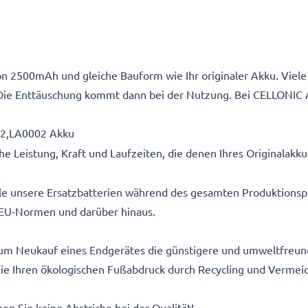
n 2500mAh und gleiche Bauform wie Ihr originaler Akku. Viele 
Die Enttäuschung kommt dann bei der Nutzung. Bei CELLONIC 
02,LA0002 Akku
e Leistung, Kraft und Laufzeiten, die denen Ihres Originalakk
alle unsere Ersatzbatterien während des gesamten Produktionsp
EU-Normen und darüber hinaus.
um Neukauf eines Endgerätes die günstigere und umweltfreundl
 Sie Ihren ökologischen Fußabdruck durch Recycling und Vermei
n Sie keine Abstriche bei der Qualität!