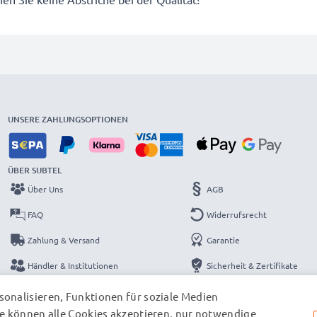
UNSERE ZAHLUNGSOPTIONEN
ÜBER SUBTEL
Über Uns
AGB
FAQ
Widerrufsrecht
Zahlung & Versand
Garantie
Händler & Institutionen
Sicherheit & Zertifikate
Kataloge
Datenschutzerklärung
onalisieren, Funktionen für soziale Medien
e können alle Cookies akzeptieren, nur notwendige
Kontakt
Impressum