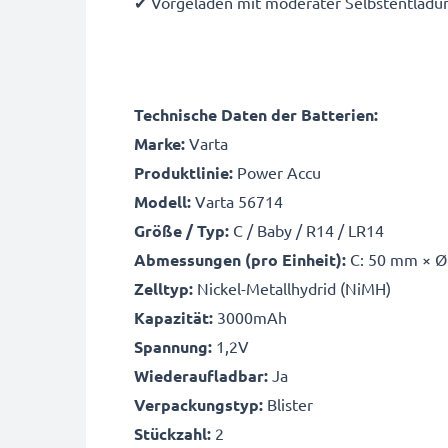
✔ Vorgeladen mit moderater Selbstentladun
Technische Daten der Batterien:
Marke:
Varta
Produktlinie:
Power Accu
Modell:
Varta
56714
Größe / Typ:
C / Baby / R14 / LR14
Abmessungen (pro Einheit):
C: 50 mm × 
Zelltyp:
Nickel-Metallhydrid (NiMH)
Kapazität:
3000mAh
Spannung:
1,2V
Wiederaufladbar:
Ja
Verpackungstyp:
Blister
Stückzahl:
2