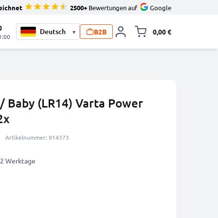
eichnet
2500+
Bewertungen auf
Google
0
B2B
0,00 €
▾
Minika
1:00
 / Baby (LR14) Varta Power
2x
Artikelnummer: 914373
1-2 Werktage