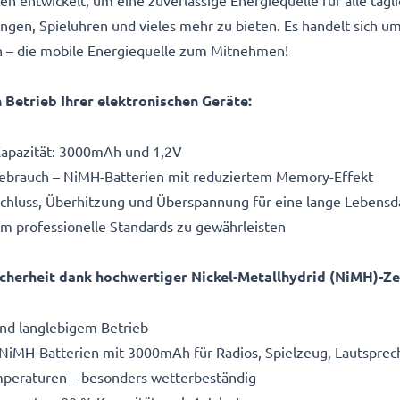
 entwickelt, um eine zuverlässige Energiequelle für alle täg
ngen, Spieluhren und vieles mehr zu bieten. Es handelt sich u
n – die mobile Energiequelle zum Mitnehmen!
Betrieb Ihrer elektronischen Geräte:
Kapazität: 3000mAh und 1,2V
ebrauch – NiMH-Batterien mit reduziertem Memory-Effekt
rzschluss, Überhitzung und Überspannung für eine lange Lebens
um professionelle Standards zu gewährleisten
Sicherheit dank hochwertiger Nickel-Metallhydrid (NiMH)-Ze
nd langlebigem Betrieb
NiMH-Batterien mit 3000mAh für Radios, Spielzeug, Lautspre
mperaturen – besonders wetterbeständig