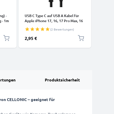
KABEL & 
ng) -
USB C Type C auf USB A Kabel für
USB Kabe
g - 1m
Apple iPhone 17, 16, 17 Pro Max, 16
Lautspre
Pro, 16 Pro Max, 17 Pro, 16e, 16 Plus
Smartwat
(2 Bewertungen)
Samsung Galaxy S25 Ultra, S25
Datenka
Google Pixel 10, 9a, 10 Pro, 10 Pro
2,95 €
3,95 €
XL Xiaomi 15 Ultra, Redmi Note 14
Pro+, Note 14 Pro, 15T Pro OnePlus
13 3A Schnell
rtungen
Produktsicherheit
von CELLONIC – geeignet für