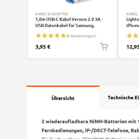
KABEL & ADAPTER
KABEL
1,0m USB-C Kabel Version 2.0 3A -
Lightn
USB Datenkabel für Samsung,
iPhone
Huawei, Google Pixel, iPhone,
SE Han
(6 Bewertungen)
Canon, Panasonic Lumix, Sony,
Daten
GoPro uvm PVC schwarz
3,95 €
12,9
Technische E
Übersicht
2 wiederaufladbare NiMH-Batterien mit 1
Fernbedienungen, IP-/DECT-Telefone, Ba