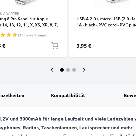
 & ADAPTER
ing 8 Pin Kabel für Apple
USB-A 2.0 > micro USB (2.0 - la
 14, 13, 12, 11, X, XS, XR, 8, 7,
1A - black - PVC cord - PVC plu
dy Ladekabel - 1m weiß -
(37 Bewertungen)
kabel für Smartphone
5 €
3,95 €
inzelheiten
Kompatibilität
Bewe
,2V und 3000mAh für lange Laufzeit und viele Ladezyklen 
byphones, Radios, Taschenlampen, Lautsprecher und mehr