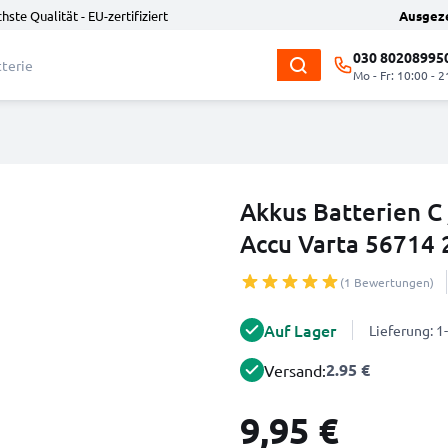
hste Qualität - EU-zertifiziert
Ausgez
030 80208995
Mo - Fr: 10:00 - 2
Akkus Batterien C
Accu Varta 56714 
(1 Bewertungen)
Auf Lager
Lieferung: 
2.95 €
Versand:
9,95 €