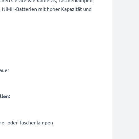
lichen Geräte wie Kameras, Taschenlampen,
m NiMH-Batterien mit hoher Kapazität und
dauer
llen:
cher oder Taschenlampen