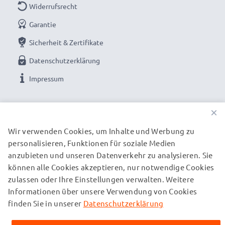
Widerrufsrecht
Kamera-Akkus
Marke: CELLONIC Camera Replacement Battery
Garantie
Spannung / Kapazität: 3.6V - 3.7V / 4040mAh
Sicherheit & Zertifikate
Zelltyp: Lithium Ionen Kamera Ersatzakku
Datenschutzerklärung
Passend für: Kompaktkamera, Spiegelreflexkamera,
Systemkamera die den VW-VBK180 VW-VBT190
Impressum
VBT380 VW-VBY100 Original-Akku verwenden
UNSERE ZAHLUNGSOPTIONEN
×
Wir verwenden Cookies, um Inhalte und Werbung zu
Schonend Laden, verlängerte Akku-Lebensdauer: LED
personalisieren, Funktionen für soziale Medien
UNSERE VERSANDPARTNER
Kamera Akku Ladegerät Panasonic VW-BC10
anzubieten und unseren Datenverkehr zu analysieren. Sie
können alle Cookies akzeptieren, nur notwendige Cookies
Kurze Ladezeit und schnelle Aufladung befreien
zulassen oder Ihre Einstellungen verwalten. Weitere
© subtel.de 2026
Informationen über unsere Verwendung von Cookies
von langen Ladepausen
Alle Preise verstehen sich inklusive Mehrwertsteuer und
zuzüglich Versandkosten. Bitte beachten Sie, dass alle
finden Sie in unserer
Datenschutzerklärung
✔ Netzgerät mit wertiger Verarbeitung: Flexibles,
aufgeführten Marken eingetragene Marken ihrer jeweiligen
bruchsicheres Stromkabel / Ladestecker inkl
Inhaber sind und ausschließlich zur Information über unsere