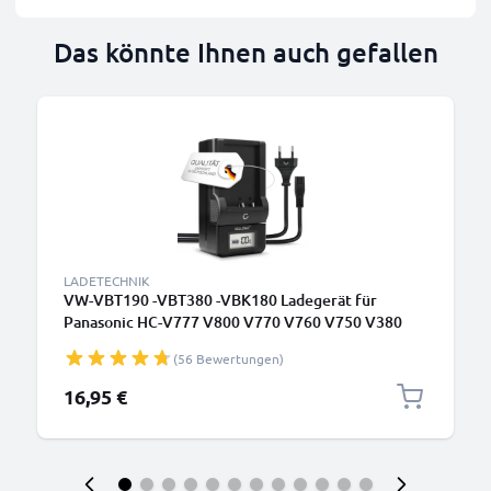
Das könnte Ihnen auch gefallen
LADETECHNIK
VW-VBT190 -VBT380 -VBK180 Ladegerät für
Panasonic HC-V777 V800 V770 V760 V750 V380
V270 V180 V10 HC-VXF990 HC-VX980 Kamera-
(56 Bewertungen)
Akkus von CELLONIC
16,95 €