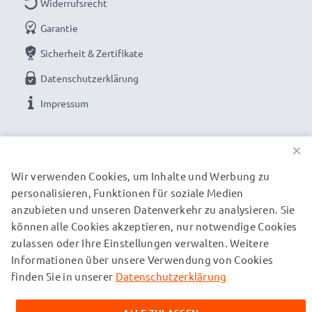
Widerrufsrecht
Systemkamera die den ACC-TRBX Original-Akku
verwenden
Garantie
Sicherheit & Zertifikate
Datenschutzerklärung
Schonend Laden, verlängerte Akku-Lebensdauer: LED
Kamera Akku Ladegerät Sony NP-BX1
Impressum
UNSERE ZAHLUNGSOPTIONEN
Kurze Ladezeit und schnelle Aufladung befreien
×
von langen Ladepausen
Wir verwenden Cookies, um Inhalte und Werbung zu
✔ Netzgerät mit wertiger Verarbeitung: Flexibles,
personalisieren, Funktionen für soziale Medien
UNSERE VERSANDPARTNER
bruchsicheres Stromkabel / Ladestecker inkl
anzubieten und unseren Datenverkehr zu analysieren. Sie
✔ LED Ladeanzeige: Anzeige zur Überwachung des
können alle Cookies akzeptieren, nur notwendige Cookies
Ladezustands & zum Auslesen der Restlaufzeit
zulassen oder Ihre Einstellungen verwalten. Weitere
© subtel.de 2026
Informationen über unsere Verwendung von Cookies
✔ Flexible Eingangsspannung: 100V - 250V für
Alle Preise verstehen sich inklusive Mehrwertsteuer und
zuzüglich Versandkosten. Bitte beachten Sie, dass alle
finden Sie in unserer
Datenschutzerklärung
weltweite Nutzung (nur EU Netzkabel / Netzstecker
aufgeführten Marken eingetragene Marken ihrer jeweiligen
inkl.)
Inhaber sind und ausschließlich zur Information über unsere