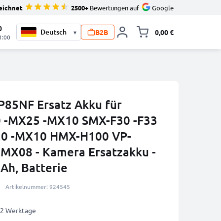
eichnet
2500+
Bewertungen auf
Google
0
B2B
0,00 €
▾
Minika
1:00
P85NF Ersatz Akku für
 -MX25 -MX10 SMX-F30 -F33
20 -MX10 HMX-H100 VP-
X08 - Kamera Ersatzakku -
h, Batterie
Artikelnummer: 924545
1-2 Werktage