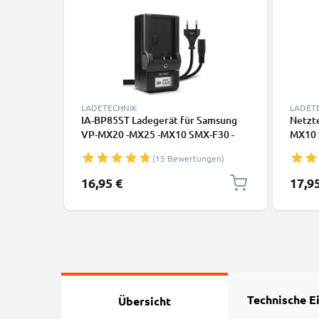
LADETECHNIK
LADET
IA-BP85ST Ladegerät für Samsung
Netzt
VP-MX20 -MX25 -MX10 SMX-F30 -
MX10 
F33 -F34 -F300 SC-MX20 -MX10 HMX-
D351 
(15 Bewertungen)
H100 VP-HMX10 -HMX20 -HMX08
DX103
Kamera-Akkus von CELLONIC
DX100
16,95 €
17,9
E6A A
– Dum
subtel
Technische E
Übersicht