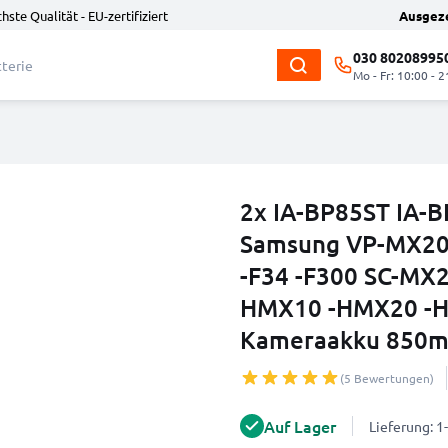
hste Qualität - EU-zertifiziert
Ausgez
030 80208995
Mo - Fr: 10:00 - 2
2x IA-BP85ST IA-B
Samsung VP-MX20
-F34 -F300 SC-MX
HMX10 -HMX20 -HM
Kameraakku 850mA
(5 Bewertungen)
Auf Lager
Lieferung: 