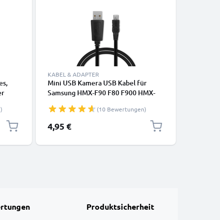
KABEL & ADAPTER
LADETECH
es,
Mini USB Kamera USB Kabel für
Ladegerä
er
Samsung HMX-F90 F80 F900 HMX-
(HMX-R1
H200 H300 H400 HMX-Q10 SMX-C10
CELLONI
)
(10 Bewertungen)
rz
SMX-F40 F30 SC-DX103 SC-D353 VP-
D361 Video-/ Fotokameras -
4,95 €
16,95 €
Datenkabel 2.0, PVC Ladekabel
rtungen
Produktsicherheit