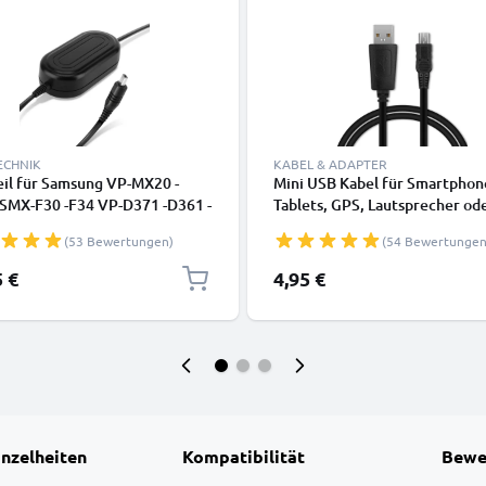
ECHNIK
KABEL & ADAPTER
eil für Samsung VP-MX20 -
Mini USB Kabel für Smartphon
SMX-F30 -F34 VP-D371 -D361 -
Tablets, GPS, Lautsprecher od
-D20 -D101 SC-MX20 -L906 -
Kopfhörer - Ladekabel und
(53 Bewertungen)
(54 Bewertungen
 -D353 VP-DC171 -DC161 VP-
Datenkabel 1m 1A PVC schwa
 Stromkabel AC Adapter AA-
5 €
4,95 €
A-E7 AA-E8 AA-E9 DC-Kuppler
my-Akku – Netzadapter von
inzelheiten
Kompatibilität
Bewe