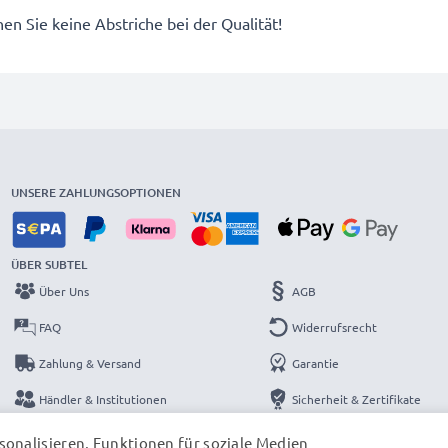
n Sie keine Abstriche bei der Qualität!
UNSERE ZAHLUNGSOPTIONEN
ÜBER SUBTEL
Über Uns
AGB
FAQ
Widerrufsrecht
Zahlung & Versand
Garantie
Händler & Institutionen
Sicherheit & Zertifikate
Kataloge
Datenschutzerklärung
onalisieren, Funktionen für soziale Medien