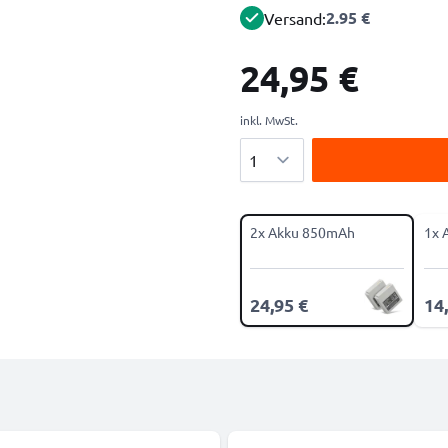
2.95 €
Versand:
24,95 €
inkl. MwSt.
Menge
2x Akku 850mAh
1x 
24,95 €
14