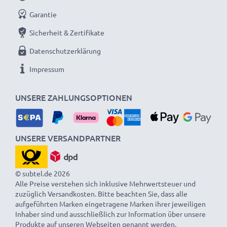
vor dem Einbau getestet
Garantie
Sicherheit & Zertifikate
Lange Akkulaufzeit u. volle Kompatibilität: Canon
Datenschutzerklärung
Wechselakku mit 2000mAh Kapazität
Impressum
Kapazität: 2000mAh replacement battery
Spannung: 7.4V
UNSERE ZAHLUNGSOPTIONEN
Zelltyp / Akkutyp: Lithium Ionen Ersatz-Akku
Passend für: Kompaktkamera, Spiegelreflexkamera,
Systemkamera uvm. die den LP-E6N LP-E6 Akku
UNSERE VERSANDPARTNER
verwenden
© subtel.de 2026
Alle Preise verstehen sich inklusive Mehrwertsteuer und
Unterwegs, zeitgleich und über USB laden -
USB
zuzüglich Versandkosten. Bitte beachten Sie, dass alle
Doppelladegerät
CBC-E6 LC-E6
für LP-E6N LP-E6
aufgeführten Marken eingetragene Marken ihrer jeweiligen
Inhaber sind und ausschließlich zur Information über unsere
Kamera-Akkus
Produkte auf unseren Webseiten genannt werden.