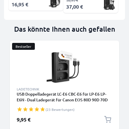
38,95 €
16,95 €
37,00 €
Das könnte Ihnen auch gefallen
Bestseller
LADETECHNIK
USB Doppelladegerät LC-E6 CBC-E6 für LP-E6 LP-
E6N - Dual Ladegerät für Canon EOS 80D 90D 70D
7D 6D Mark II 60D R6 5Ds R 5D Mark IV III XC10
(23 Bewertungen)
Kamera Akkus, Ladekabel Netzteil
9,95 €