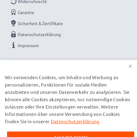
Widerrufsrecht
Garantie
Sicherheit & Zertifikate
Datenschutzerklärung
Impressum
UNSERE ZAHLUNGSOPTIONEN
×
Wir verwenden Cookies, um Inhalte und Werbung zu
personalisieren, Funktionen für soziale Medien
UNSERE VERSANDPARTNER
anzubieten und unseren Datenverkehr zu analysieren. Sie
können alle Cookies akzeptieren, nur notwendige Cookies
zulassen oder Ihre Einstellungen verwalten. Weitere
© subtel.de 2026
Informationen über unsere Verwendung von Cookies
Alle Preise verstehen sich inklusive Mehrwertsteuer und
zuzüglich Versandkosten. Bitte beachten Sie, dass alle
finden Sie in unserer
Datenschutzerklärung
aufgeführten Marken eingetragene Marken ihrer jeweiligen
Inhaber sind und ausschließlich zur Information über unsere