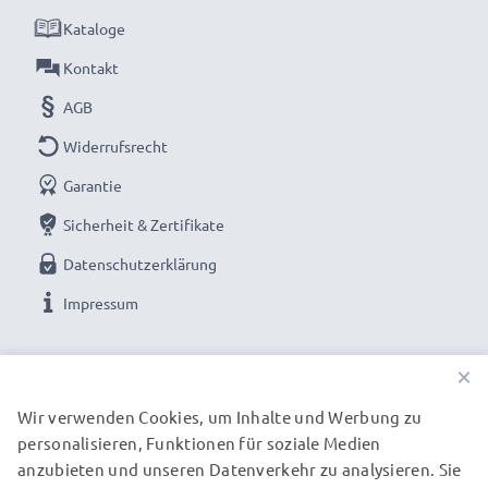
unseren hochwertigen RCA-Kabeln von subtel –
Kataloge
jetzt bestellen für schnelle Lieferung & 3 Jahre
Kontakt
Garantie!
AGB
Widerrufsrecht
Garantie
Sicherheit & Zertifikate
Datenschutzerklärung
Impressum
UNSERE ZAHLUNGSOPTIONEN
×
Wir verwenden Cookies, um Inhalte und Werbung zu
personalisieren, Funktionen für soziale Medien
UNSERE VERSANDPARTNER
anzubieten und unseren Datenverkehr zu analysieren. Sie