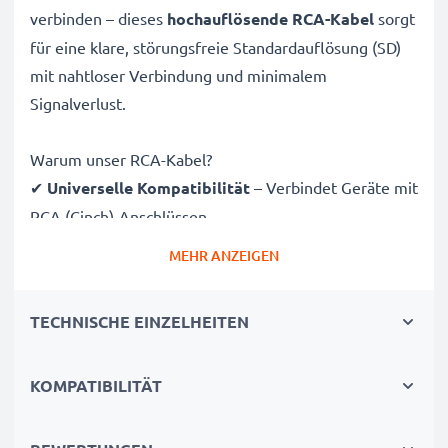
verbinden – dieses
hochauflösende RCA-Kabel
sorgt
für eine klare, störungsfreie Standardauflösung (SD)
mit nahtloser Verbindung und minimalem
Signalverlust.
Warum unser RCA-Kabel?
✔
Universelle Kompatibilität
– Verbindet Geräte mit
RCA (Cinch)-Anschlüssen
✔
Erstklassige Audio- und Videoqualität
– Klarer
MEHR ANZEIGEN
Sound und scharfes Bild
✔
Sichere Steckverbindungen
– Stabile Verbindung
TECHNISCHE EINZELHEITEN
ohne Signalverlust
✔
Langlebige Konstruktion
– Hochwertige
KOMPATIBILITÄT
Verarbeitung für dauerhafte Leistung
Vollständig kompatibel mit Sanyo Xacti VPC-E10 /