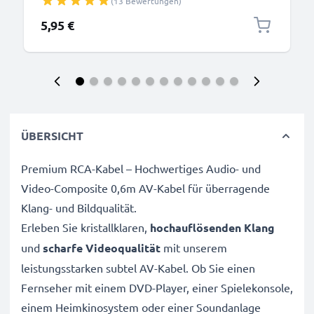
(13 Bewertungen)
- Datenkabel 2.0, PVC Ladekabel
5,95 €
ÜBERSICHT
Premium RCA-Kabel – Hochwertiges Audio- und
Video-Composite 0,6m AV-Kabel für überragende
Klang- und Bildqualität.
Erleben Sie kristallklaren,
hochauflösenden Klang
und
scharfe Videoqualität
mit unserem
leistungsstarken subtel AV-Kabel. Ob Sie einen
Fernseher mit einem DVD-Player, einer Spielekonsole,
einem Heimkinosystem oder einer Soundanlage