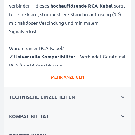
verbinden – dieses
hochauflösende RCA-Kabel
sorgt
für eine klare, störungsfreie Standardauflösung (SD)
mit nahtloser Verbindung und minimalem
Signalverlust.
Warum unser RCA-Kabel?
✔
Universelle Kompatibilität
– Verbindet Geräte mit
RCA (Cinch)-Anschlüssen
✔
Erstklassige Audio- und Videoqualität
– Klarer
MEHR ANZEIGEN
Sound und scharfes Bild
✔
Sichere Steckverbindungen
– Stabile Verbindung
TECHNISCHE EINZELHEITEN
ohne Signalverlust
✔
Langlebige Konstruktion
– Hochwertige
KOMPATIBILITÄT
Verarbeitung für dauerhafte Leistung
Vollständig kompatibel mit Rollei Flexline 140 / XS-8 /