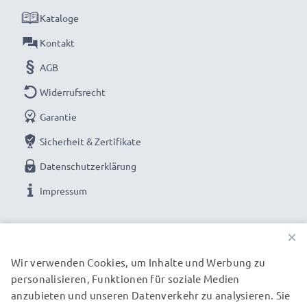
unseren hochwertigen RCA-Kabeln von subtel –
Kataloge
jetzt bestellen für schnelle Lieferung & 3 Jahre
Kontakt
Garantie!
AGB
Widerrufsrecht
Garantie
Sicherheit & Zertifikate
Datenschutzerklärung
Impressum
UNSERE ZAHLUNGSOPTIONEN
×
Wir verwenden Cookies, um Inhalte und Werbung zu
personalisieren, Funktionen für soziale Medien
UNSERE VERSANDPARTNER
anzubieten und unseren Datenverkehr zu analysieren. Sie