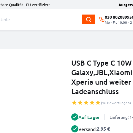
hste Qualität - EU-zertifiziert
Ausgez
030 80208995
Mo - Fr: 10:00 - 2
USB C Type C 10W
Galaxy,JBL,Xiaomi
Xperia und weiter
Ladeanschluss
(16 Bewertungen)
Auf Lager
Lieferung: 
2.95 €
Versand: