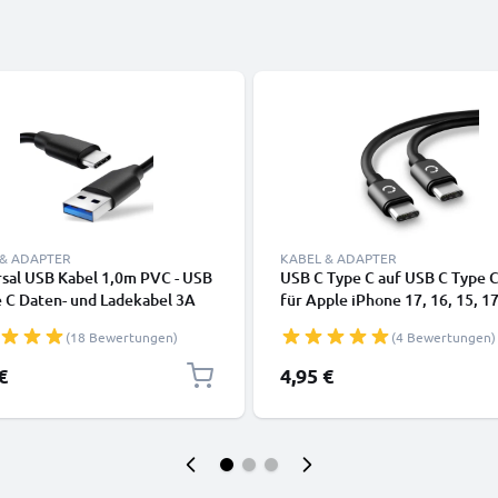
 & ADAPTER
KABEL & ADAPTER
sal USB Kabel 1,0m PVC - USB
USB C Type C auf USB C Type C
 C Daten- und Ladekabel 3A
für Apple iPhone 17, 16, 15, 1
intendo Switch Samsung Galaxy
Max, 16 Pro, 16 Pro Max, 17 Pr
(18 Bewertungen)
(4 Bewertungen)
2 Plus S22 Ultra Xiaomi Redmi
15 Pro, iPad Air 4 (2020) - A20
11 uvm
4 (2020) - A2316, Air 4 (2020) -
€
4,95 €
A2324, Air 4 (2020) - A2325 LG
Velvet iPhone 15 Pro, Pro Max
Samsung Gala