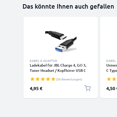
Das könnte Ihnen auch gefallen
KABEL & ADAPTER
KABEL
Ladekabel für JBL Charge 4, GO 3,
Univer
Tuner Headset / Kopfhörer USB C
C Type
Type C Kabel 2.0 - Datenkabel
für N
(30 Bewertungen)
schwarz PVC
S23 S2
Note 
4,95 €
4,50 