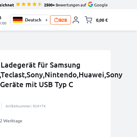
eichnet
2500+
Bewertungen auf
Google
0
B2B
0,00 €
▾
Minika
1:00
 Ladegerät für Samsung
,Teclast,Sony,Nintendo,Huawei,Sony
 Geräte mit USB Typ C
Artikelnummer: 924174
1-2 Werktage