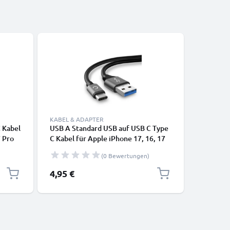
KABEL & ADAPTER
KABEL & 
 Kabel
USB A Standard USB auf USB C Type
Universa
7 Pro
C Kabel für Apple iPhone 17, 16, 17
Daten- &
o, 16e,
Pro Max, 16 Pro, 16 Pro Max, 17 Pro,
Tablet P
(0 Bewertungen)
72, Air
16e, 16 Plus LG Velvet Nintendo
Kopfhöre
Switch OLED Samsung Galaxy S25
Spielkon
4,95 €
3,95 €
Ultra, S25, S23, S22 Plus Google
Pixel 10, 9a Sony PS5 Controller
Xiaomi 15 Ultra 3A