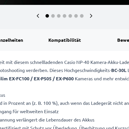
inzelheiten
Kompatibilität
Bewe
ereit mit diesem schnellladenden Casio NP-40 Kamera-Akku-Lad
 Fotoshooting verderben. Dieses Hochgeschwindigkeits-
BC-30L
L
ilim EX-FC100 / EX-P505 / EX-P600
Kameras und mehr entwick
kus
 in Prozent an (z. B. 100 %), auch wenn das Ladegerät nicht an
gang für weltweiten Einsatz
pannung verlängert die Lebensdauer des Akkus
ertifiziert mit Schutz vor Überladung, Überhitzung und Kurzsc