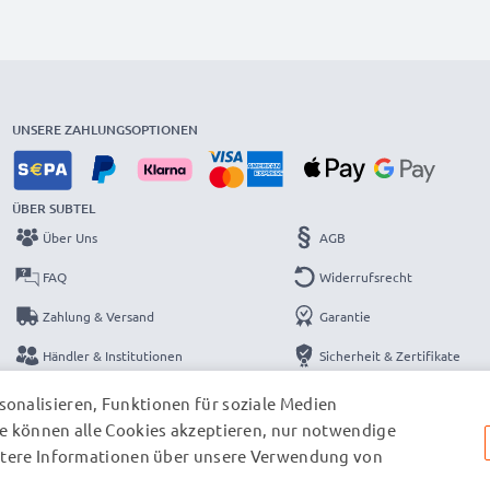
UNSERE ZAHLUNGSOPTIONEN
ÜBER SUBTEL
Über Uns
AGB
FAQ
Widerrufsrecht
Zahlung & Versand
Garantie
Händler & Institutionen
Sicherheit & Zertifikate
Kataloge
Datenschutzerklärung
onalisieren, Funktionen für soziale Medien
e können alle Cookies akzeptieren, nur notwendige
Kontakt
Impressum
eitere Informationen über unsere Verwendung von