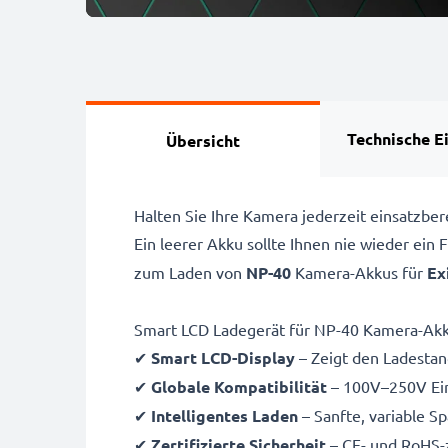
Technische E
Übersicht
Halten Sie Ihre Kamera jederzeit einsatzb
Ein leerer Akku sollte Ihnen nie wieder ein
zum Laden von
NP-40
Kamera-Akkus für
Ex
Smart LCD Ladegerät für NP-40 Kamera-Ak
✔
Smart LCD-Display
– Zeigt den Ladestand
✔
Globale Kompatibilität
– 100V–250V Ein
✔
Intelligentes Laden
– Sanfte, variable S
✔
Zertifizierte Sicherheit
– CE- und RoHS-z