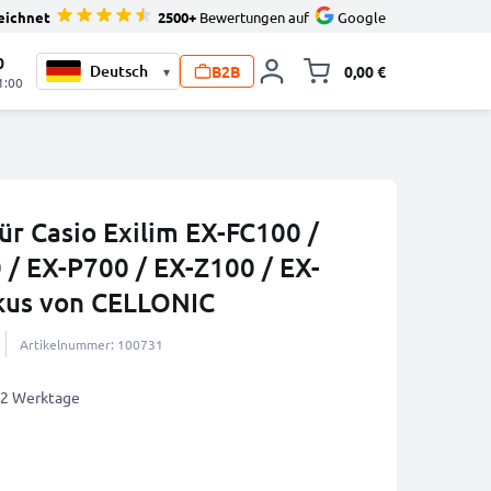
eichnet
2500+
Bewertungen auf
Google
0
B2B
0,00 €
▾
Minika
1:00
ür Casio Exilim EX-FC100 /
 / EX-P700 / EX-Z100 / EX-
kus von CELLONIC
Artikelnummer: 100731
1-2 Werktage