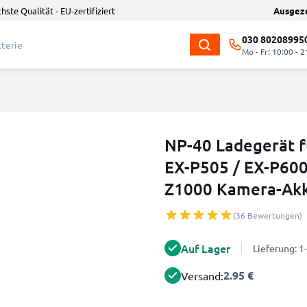
hste Qualität - EU-zertifiziert
Ausgez
030 80208995
Mo - Fr: 10:00 - 2
NP-40 Ladegerät f
EX-P505 / EX-P600
Z1000 Kamera-Ak
(36 Bewertungen)
Auf Lager
Lieferung: 
2.95 €
Versand: