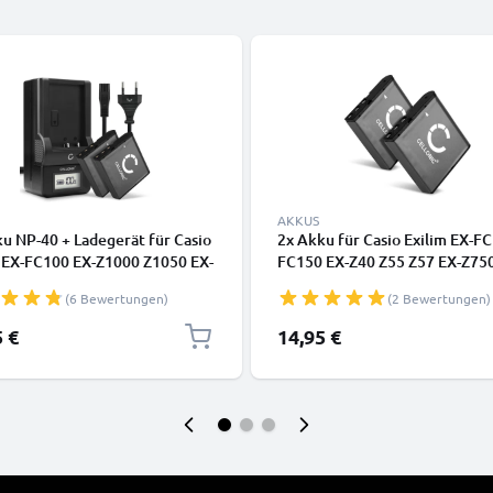
AKKUS
u NP-40 + Ladegerät für Casio
2x Akku für Casio Exilim EX-F
m EX-FC100 EX-Z1000 Z1050 EX-
FC150 EX-Z40 Z55 Z57 EX-Z75
X-Z50 Z55 Z57 CELLONIC
Z400 Z450, NP-40 von CELLON
(6 Bewertungen)
(2 Bewertungen)
5 €
14,95 €