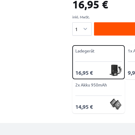
16,95 €
inkl. MwSt.
Menge
Ladegerät
1x 
16,95 €
9,9
2x Akku 950mAh
14,95 €