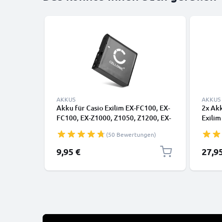
AKKUS
AKKUS
Akku für Casio Exilim EX-FC100, EX-
2x Akk
FC100, EX-Z1000, Z1050, Z1200, EX-
Exili
Z40, EX-Z50, Z55 Z57, Z500 EX-Z650,
Z40 E
(50 Bewertungen)
EX-Z700 EX-Z850 Pro, EX-P505 -
950mAh, Batterie NP-40
9,95 €
27,9