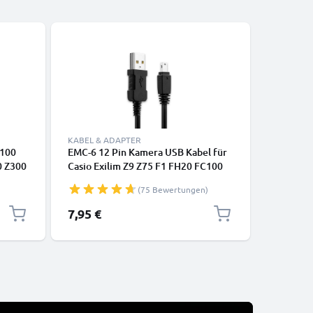
KABEL & ADAPTER
ZUBEHÖR
C100
EMC-6 12 Pin Kamera USB Kabel für
Kamera H
0 Z300
Casio Exilim Z9 Z75 F1 FH20 FC100
Nikon, Ca
IC
TR150 FS10 H15 S12 Z200 Z90
Panasoni
(75 Bewertungen)
FH100 H10 H30 Video-/
CELLONI
Fotokameras - EMC-6 Datenkabel
7,95 €
6,95 €
2.0, PVC Ladekabel