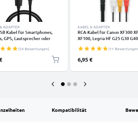
 & ADAPTER
KABEL & ADAPTER
USB Kabel für Smartphones,
RCA-Kabel für Canon XF300 X
s, GPS, Lautsprecher oder
XF100, Legria HF G25 G30 G40
rer - Ladekabel und
M52 M56 M506, HF R16 R106 
(54 Bewertungen)
(11 Bewertungen
kabel 1m 1A PVC schwarz
Vixia HF R500, XA35 XA30 XA2
A1, FS100 FS200, MV890, TV,
€
6,95 €
Blu-Ray, Kamera, Konsole – AV
Kabel, RCA-Stecker, Audio-Vi
Composite
inzelheiten
Kompatibilität
Bewe