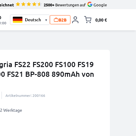
eichnet
2500+
Bewertungen auf
Google
0
B2B
0,00 €
▾
Minika
1:00
gria FS22 FS200 FS100 FS19
0 FS21 BP-808 890mAh von
Artikelnummer: 200166
1-2 Werktage