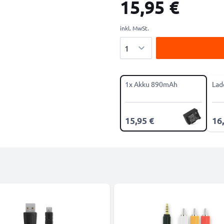
15,95 €
inkl. MwSt.
Menge
1x Akku 890mAh
Lad
15,95 €
16