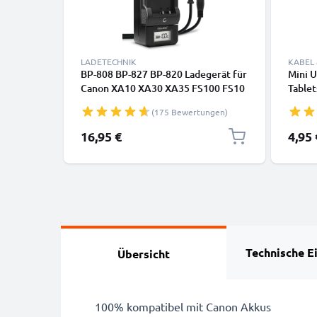
LADETECHNIK
KABEL
BP-808 BP-827 BP-820 Ladegerät für
Mini 
Canon XA10 XA30 XA35 FS100 FS10
Tablet
LEGRIA GX10 HF G40 G25 FS200
Kopfhö
(175 Bewertungen)
FS300 FS306 Kamera-Akkus von
Daten
CELLONIC
16,95 €
4,95 
Technische E
Übersicht
100% kompatibel mit Canon Akkus