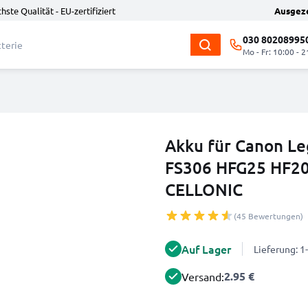
hste Qualität - EU-zertifiziert
Ausgez
030 80208995
Mo - Fr: 10:00 - 2
Akku für Canon Le
FS306 HFG25 HF20
CELLONIC
(45 Bewertungen)
Auf Lager
Lieferung: 
2.95 €
Versand: