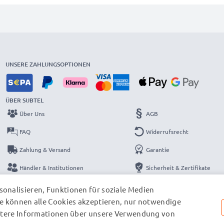
UNSERE ZAHLUNGSOPTIONEN
ÜBER SUBTEL
Über Uns
AGB
FAQ
Widerrufsrecht
Zahlung & Versand
Garantie
Händler & Institutionen
Sicherheit & Zertifikate
Kataloge
Datenschutzerklärung
onalisieren, Funktionen für soziale Medien
e können alle Cookies akzeptieren, nur notwendige
Kontakt
Impressum
eitere Informationen über unsere Verwendung von