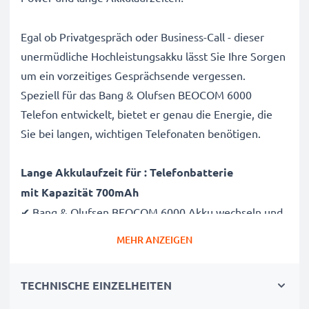
Egal ob Privatgespräch oder Business-Call - dieser
unermüdliche Hochleistungsakku lässt Sie Ihre Sorgen
um ein vorzeitiges Gesprächsende vergessen.
Speziell für das Bang & Olufsen BEOCOM 6000
Telefon entwickelt, bietet er genau die Energie, die
Sie bei langen, wichtigen Telefonaten benötigen.
Lange Akkulaufzeit für : Telefonbatterie
mit Kapazität 700mAh
✔ Bang & Olufsen BEOCOM 6000 Akku wechseln und
Sorgen um die Akkulaufzeit vergessen
MEHR ANZEIGEN
✔ Power für den nächsten Anruf - Die lange Laufzeit
befreit Sie von häufigen Ladepausen
TECHNISCHE EINZELHEITEN
✔ Hohe Kapazität für lange Nutzungsdauer -
Zusatzakku mit hoher Kapazität 700mAh