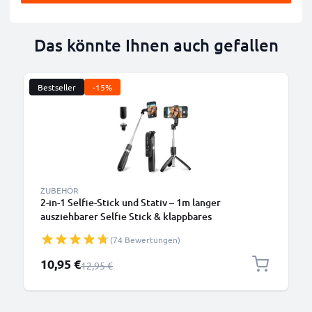
Das könnte Ihnen auch gefallen
Bestseller
-15%
B
ZUBEHÖR
2-in-1 Selfie-Stick und Stativ – 1m langer
ausziehbarer Selfie Stick & klappbares
Dreibeinstativ mit Bluetooth Fernbedienung für
(74 Bewertungen)
Handy und Kamera – kompatibel mit iPhone, GoPro,
Android & weiteren – Schwarz
Sonderpreis
10,95 €
Regulärer Preis
12,95 €