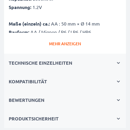
Spannung:
1.2V
Maße (einzeln) ca.:
AA : 50 mm × Ø 14 mm
Bauform:
AA / Mignon / R6 / LR6 / HR6
MEHR ANZEIGEN
Modelcode:
BK-3HCCE
Stückzahl:
4
TECHNISCHE EINZELHEITEN
KOMPATIBILITÄT
BEWERTUNGEN
PRODUKTSICHERHEIT