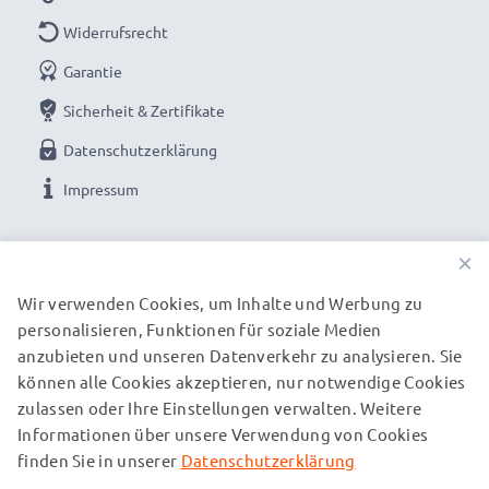
Widerrufsrecht
Garantie
Sicherheit & Zertifikate
Datenschutzerklärung
Impressum
UNSERE ZAHLUNGSOPTIONEN
×
Wir verwenden Cookies, um Inhalte und Werbung zu
personalisieren, Funktionen für soziale Medien
UNSERE VERSANDPARTNER
anzubieten und unseren Datenverkehr zu analysieren. Sie
können alle Cookies akzeptieren, nur notwendige Cookies
zulassen oder Ihre Einstellungen verwalten. Weitere
© subtel.de 2026
Informationen über unsere Verwendung von Cookies
Alle Preise verstehen sich inklusive Mehrwertsteuer und
zuzüglich Versandkosten. Bitte beachten Sie, dass alle
finden Sie in unserer
Datenschutzerklärung
aufgeführten Marken eingetragene Marken ihrer jeweiligen