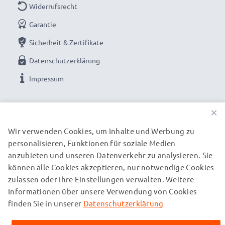
✔ Langlebige Verarbeitung - Bruchsicheres, Flexibles
Widerrufsrecht
Stromkabel mit Knickschutz-Stecker
Garantie
➢ Zum Laden Ihrer Fitnessuhr ist zusätzlich ein USB
Sicherheit & Zertifikate
Ladegerät / USB Stromadapter nötig (nicht enthalten)
Datenschutzerklärung
FitBit USB Kabel für Fitnessuhr, Sport-Armband,
Impressum
Aktivitätstracker (z.B. Charge 2):
UNSERE ZAHLUNGSOPTIONEN
Marke:
subtel Smartwatch USB Cables
×
Typ:
Ladekabel und Datenkabel (Data & Charging
Wir verwenden Cookies, um Inhalte und Werbung zu
Cable)
personalisieren, Funktionen für soziale Medien
UNSERE VERSANDPARTNER
Anschlussstecker für die Armband-Uhr
: Smartwatch
anzubieten und unseren Datenverkehr zu analysieren. Sie
Connector
können alle Cookies akzeptieren, nur notwendige Cookies
USB Stromstecker
: USB A
zulassen oder Ihre Einstellungen verwalten. Weitere
© subtel.de 2026
Informationen über unsere Verwendung von Cookies
Alle Preise verstehen sich inklusive Mehrwertsteuer und
Version
: 2.0 Transferkabel
zuzüglich Versandkosten. Bitte beachten Sie, dass alle
finden Sie in unserer
Datenschutzerklärung
Datenrate (max)
: 480 MBit/s - USB 2.0
aufgeführten Marken eingetragene Marken ihrer jeweiligen
Länge des Kabels:
0,20m
Inhaber sind und ausschließlich zur Information über unsere